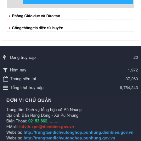
Phòng Giáo dục và Đào tạo
Cổng thông tin điện tử huyện
Đang truy cập
20
1,972
Hôm nay
Tháng hiện tại
37,260
Tổng lượt truy cập
9,754,243
ĐƠN VỊ CHỦ QUẢN
Trung tâm Dịch vụ tổng hợp xã Pú Nhung
Địa chỉ: Bản Rạng Đông - Xã Pú Nhung
Điện Thoại:
02153.862..........
EMail:
ttdvth.xpn@dienbien.gov.vn
Website:
http://trungtamdichvutonghop.punhung.dienbien.gov.vn
Website:
http://trungtamdichvutonghop.punhung.gov.vn