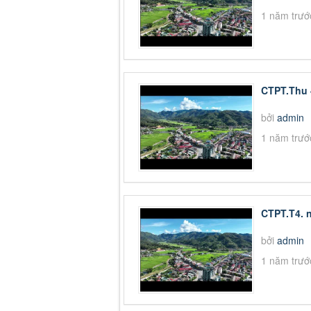
1 năm trướ
CTPT.Thu 
bởi
admin
1 năm trướ
CTPT.T4. 
bởi
admin
1 năm trướ