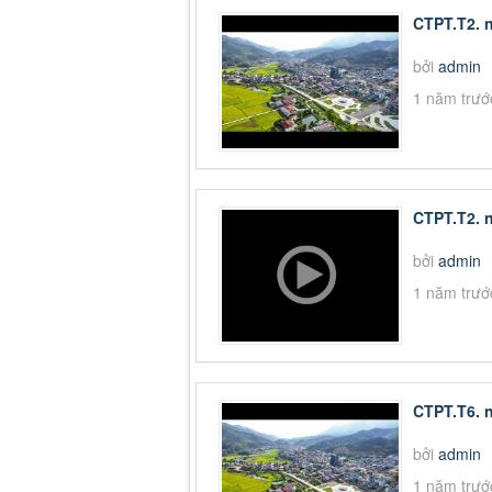
CTPT.T2. 
bởi
admin
1 năm trướ
CTPT.T2. 
bởi
admin
1 năm trướ
CTPT.T6. 
bởi
admin
1 năm trướ