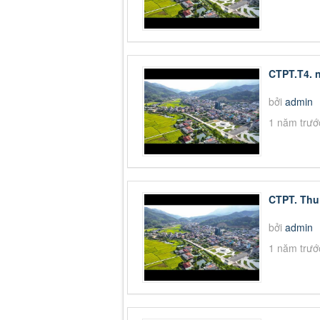
CTPT.T4. 
bởi
admin
1 năm trướ
CTPT. Thu 
bởi
admin
1 năm trướ