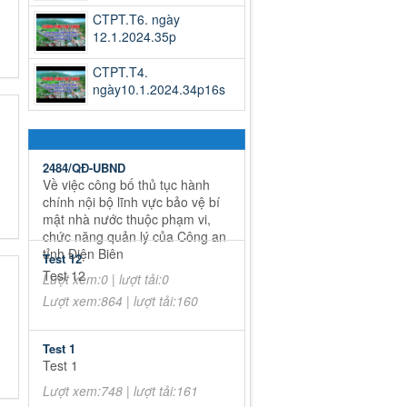
CTPT.T6. ngày
12.1.2024.35p
CTPT.T4.
ngày10.1.2024.34p16s
2484/QĐ-UBND
Về việc công bố thủ tục hành
chính nội bộ lĩnh vực bảo vệ bí
mật nhà nước thuộc phạm vi,
chức năng quản lý của Công an
tỉnh Điện Biên
Test 12
Test 12
Lượt xem:0 | lượt tải:0
Lượt xem:864 | lượt tải:160
Test 1
Test 1
Lượt xem:748 | lượt tải:161