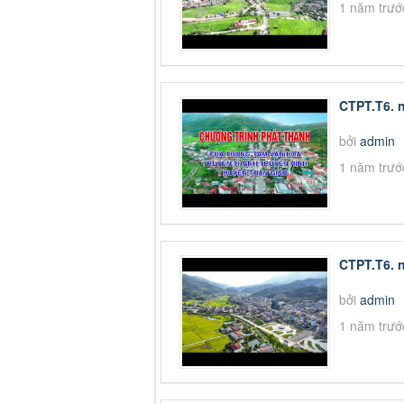
1 năm trướ
CTPT.T6. 
bởi
admin
1 năm trướ
CTPT.T6. 
bởi
admin
1 năm trướ