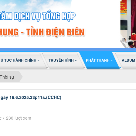
HỦ TỤC HÀNH CHÍNH
TRUYỀN HÌNH
PHÁT THANH
ALBUM
Thời sự
ngày 16.6.2025.33p11s.(CCHC)
c
230 lượt xem