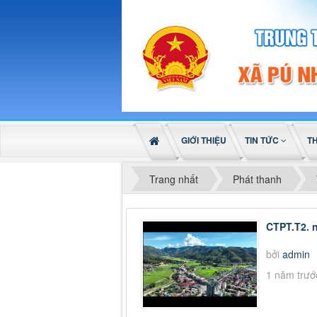
GIỚI THIỆU
TIN TỨC
T
Trang nhất
Phát thanh
CTPT.T2. 
bởi
admin
1 năm trướ