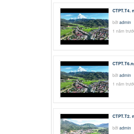
CTPT.T4. n
bởi
admin
1 năm trướ
CTPT.T6.n
bởi
admin
1 năm trướ
CTPT.T2. n
bởi
admin