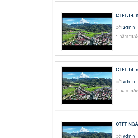
CTPT.T4. 
bởi
admin
1 năm trướ
CTPT.T4. 
bởi
admin
1 năm trướ
CTPT NGÀY
bởi
admin