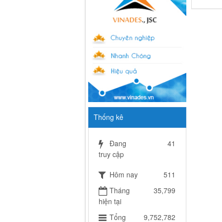
Thống kê
Đang
41
truy cập
Hôm nay
511
Tháng
35,799
hiện tại
Tổng
9,752,782