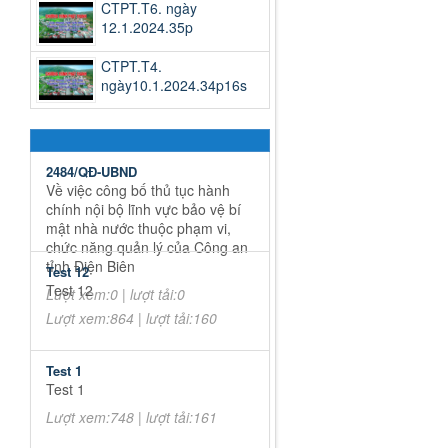
CTPT.T6. ngày
12.1.2024.35p
CTPT.T4.
ngày10.1.2024.34p16s
2484/QĐ-UBND
Về việc công bố thủ tục hành
chính nội bộ lĩnh vực bảo vệ bí
mật nhà nước thuộc phạm vi,
chức năng quản lý của Công an
tỉnh Điện Biên
Test 12
Test 12
Lượt xem:0 | lượt tải:0
Lượt xem:864 | lượt tải:160
Test 1
Test 1
Lượt xem:748 | lượt tải:161