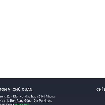
ĐƠN VỊ CHỦ QUẢN
CHỈ
Trung tâm Dịch vụ tổng hợp xã Pú Nhung
Địa chỉ: Bản Rạng Đông - Xã Pú Nhung
Điện Thoại:
02153.862..........