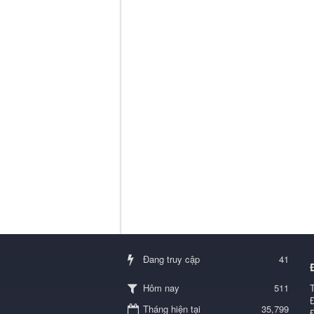
Đang truy cập
41
511
Hôm nay
Tháng hiện tại
35,799