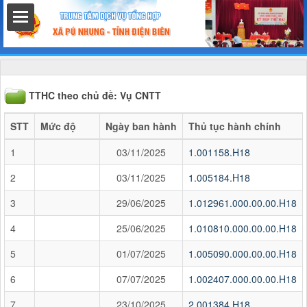
TTHC theo chủ đề: Vụ CNTT
STT
Mức độ
Ngày ban hành
Thủ tục hành chính
1
03/11/2025
1.001158.H18
2
03/11/2025
1.005184.H18
3
29/06/2025
1.012961.000.00.00.H18
4
25/06/2025
1.010810.000.00.00.H18
5
01/07/2025
1.005090.000.00.00.H18
6
07/07/2025
1.002407.000.00.00.H18
7
23/10/2025
2.001384.H18