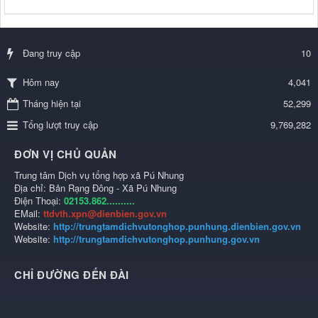
Đang truy cập
10
4,041
Hôm nay
Tháng hiện tại
52,299
Tổng lượt truy cập
9,769,282
ĐƠN VỊ CHỦ QUẢN
Trung tâm Dịch vụ tổng hợp xã Pú Nhung
Địa chỉ: Bản Rạng Đông - Xã Pú Nhung
Điện Thoại:
02153.862..........
EMail:
ttdvth.xpn@dienbien.gov.vn
Website:
http://trungtamdichvutonghop.punhung.dienbien.gov.vn
Website:
http://trungtamdichvutonghop.punhung.gov.vn
CHỈ ĐƯỜNG ĐẾN ĐÀI