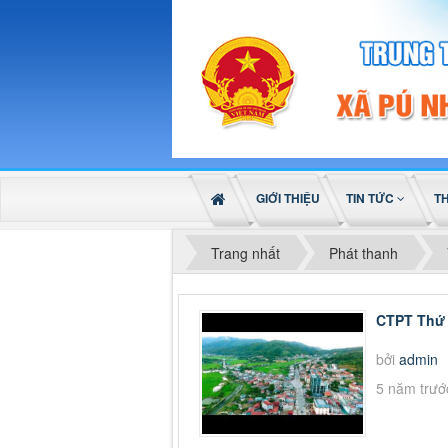
GIỚI THIỆU
TIN TỨC
T
Trang nhất
Phát thanh
CTPT Thứ 
bởi
admin
5 năm trướ