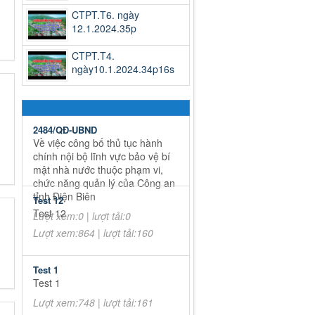
CTPT.T6. ngày
12.1.2024.35p
CTPT.T4.
ngày10.1.2024.34p16s
2484/QĐ-UBND
Về việc công bố thủ tục hành
chính nội bộ lĩnh vực bảo vệ bí
mật nhà nước thuộc phạm vi,
chức năng quản lý của Công an
tỉnh Điện Biên
Test 12
Test 12
Lượt xem:0 | lượt tải:0
Lượt xem:864 | lượt tải:160
Test 1
Test 1
Lượt xem:748 | lượt tải:161