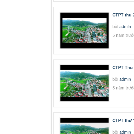
CTPT thu 
bởi
admin
5 năm trướ
CTPT Thu 
bởi
admin
5 năm trướ
CTPT thứ 
bởi
admin