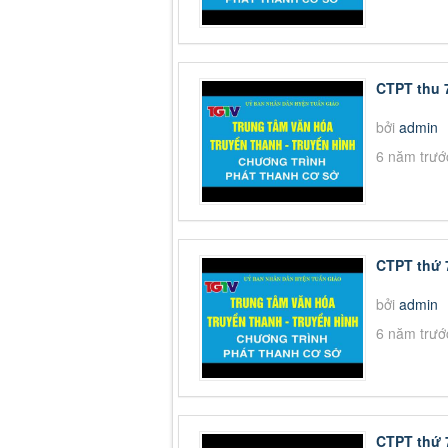
CTPT thu 
bởi
admin
6 năm trướ
CTPT thứ 7
bởi
admin
6 năm trướ
CTPT thứ 