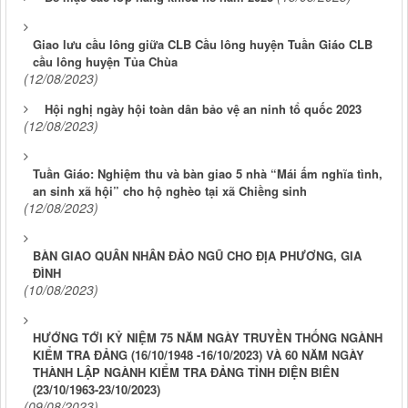
Giao lưu cầu lông giữa CLB Cầu lông huyện Tuần Giáo CLB
cầu lông huyện Tủa Chùa
(12/08/2023)
Hội nghị ngày hội toàn dân bảo vệ an ninh tổ quốc 2023
(12/08/2023)
Tuần Giáo: Nghiệm thu và bàn giao 5 nhà “Mái ấm nghĩa tình,
an sinh xã hội” cho hộ nghèo tại xã Chiềng sinh
(12/08/2023)
BÀN GIAO QUÂN NHÂN ĐẢO NGŨ CHO ĐỊA PHƯƠNG, GIA
ĐÌNH
(10/08/2023)
HƯỚNG TỚI KỶ NIỆM 75 NĂM NGÀY TRUYỀN THỐNG NGÀNH
KIỂM TRA ĐẢNG (16/10/1948 -16/10/2023) VÀ 60 NĂM NGÀY
THÀNH LẬP NGÀNH KIỂM TRA ĐẢNG TỈNH ĐIỆN BIÊN
(23/10/1963-23/10/2023)
(09/08/2023)