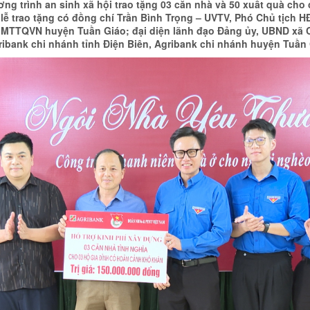
ng trình an sinh xã hội trao tặng 03 căn nhà và 50 xuất quà cho 
ễ trao tặng có đồng chí Trần Bình Trọng – UVTV, Phó Chủ tịch 
 MTTQVN huyện Tuần Giáo; đại diện lãnh đạo Đảng ủy, UBND xã 
ribank chi nhánh tỉnh Điện Biên, Agribank chi nhánh huyện Tuần