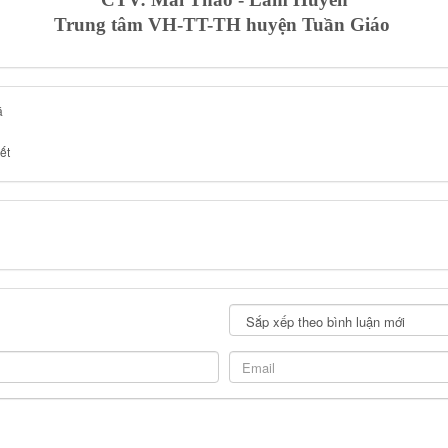
Trung tâm VH-TT-TH huyện Tuần Giáo
á
ết