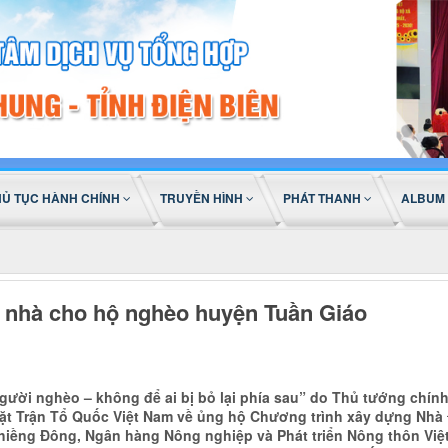
HỦ TỤC HÀNH CHÍNH
TRUYỀN HÌNH
PHÁT THANH
ALBUM
n nhà cho hộ nghèo huyện Tuần Giáo
gười nghèo – không để ai bị bỏ lại phía sau” do Thủ tướng chính
ặt Trận Tổ Quốc Việt Nam về ủng hộ Chương trình xây dựng Nhà 
 Chiềng Đông, Ngân hàng Nông nghiệp và Phát triển Nông thôn Vi