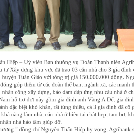
uấn Hiệp – Uỷ viên Ban thường vụ Đoàn Thanh niên Agri
 tư Xây dựng khu vực đã trao 03 căn nhà cho 3 gia đình 
 huyện Tuần Giáo với tổng trị giá 150.000.000 đồng. Ng
đóng góp thêm từ các đoàn thể ban, ngành xã, các mạnh
g, nhân công xây dựng, bảo đảm đáp ứng nhu cầu nhà ở ch
Nam hỗ trợ đợt này gồm gia đình anh Vàng A Dế, gia đìn
h đặc biệt khó khăn, rất túng thiếu, cả 3 gia đình đã cố 
hả năng làm nhà, căn nhà ở hiện tại chật hẹp, tạm bợ, k
á nhân nhà hảo tâm giúp đỡ.
thương ” đồng chí Nguyễn Tuấn Hiệp hy vọng, Agribank s