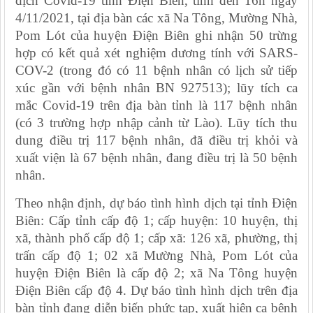
dịch Covid-19 tỉnh Điện Biên, tính đến 16h ngày
4/11/2021, tại địa bàn các xã Na Tông, Mường Nhà,
Pom Lót của huyện Điện Biên ghi nhận 50 trừng
hợp có kết quả xét nghiệm dương tính với SARS-
COV-2 (trong đó có 11 bệnh nhân có lịch sử tiếp
xúc gần với bệnh nhân BN 927513); lũy tích ca
mắc Covid-19 trên địa bàn tỉnh là 117 bệnh nhân
(có 3 trường hợp nhập cảnh từ Lào). Lũy tích thu
dung điều trị 117 bệnh nhân, đã điều trị khỏi và
xuất viện là 67 bệnh nhân, đang điều trị là 50 bệnh
nhân.
Theo nhận định, dự báo tình hình dịch tại tỉnh Điện
Biên: Cấp tỉnh cấp độ 1; cấp huyện: 10 huyện, thị
xã, thành phố cấp độ 1; cấp xã: 126 xã, phường, thị
trấn cấp độ 1; 02 xã Mường Nhà, Pom Lót của
huyện Điện Biên là cấp độ 2; xã Na Tông huyện
Điện Biên cấp độ 4. Dự báo tình hình dịch trên địa
bàn tỉnh đang diễn biến phức tạp, xuất hiện ca bệnh