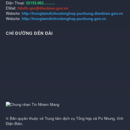
Điện Thoại:
02153.862..........
EMail:
ttdvth.xpn@dienbien.gov.vn
Website:
http://trungtamdichvutonghop.punhung.dienbien.gov.vn
Website:
http://trungtamdichvutonghop.punhung.gov.vn
CHỈ ĐƯỜNG ĐẾN ĐÀI
© Bản quyền thuộc về
Trung tâm dịch vụ Tổng hợp xã Pú Nhung, tỉnh
Điện Biên
.