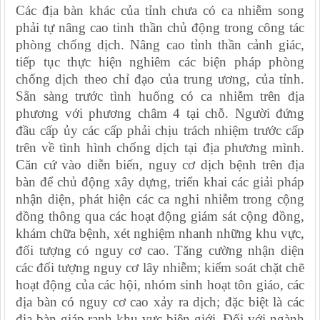
Các địa bàn khác của tỉnh chưa có ca nhiễm song
phải tự nâng cao tinh thần chủ động trong công tác
phòng chống dịch. Nâng cao tỉnh thần cảnh giác,
tiếp tục thực hiện nghiêm các biện pháp phòng
chống dịch theo chỉ đạo của trung ương, của tỉnh.
Sẵn sàng trước tình huống có ca nhiễm trên địa
phương với phương châm 4 tại chỗ. Người đứng
đầu cấp ủy các cấp phải chịu trách nhiệm trước cấp
trên về tình hình chống dịch tại địa phương mình.
Căn cứ vào diễn biến, nguy cơ dịch bệnh trên địa
bàn để chủ động xây dựng, triển khai các giải pháp
nhận diện, phát hiện các ca nghi nhiễm trong cộng
đồng thông qua các hoạt động giám sát cộng đồng,
khám chữa bệnh, xét nghiệm nhanh những khu vực,
đối tượng có nguy cơ cao. Tăng cường nhận diện
các đối tượng nguy cơ lây nhiễm; kiểm soát chặt chẽ
hoạt động của các hội, nhóm sinh hoạt tôn giáo, các
địa bàn có nguy cơ cao xảy ra dịch; đặc biệt là các
địa bàn giáp ranh khu vực biên giới. Đối với ngành