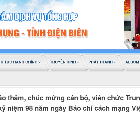
HỦ TỤC HÀNH CHÍNH
TRUYỀN HÌNH
PHÁT THANH
ALBUM
áo thăm, chúc mừng cán bộ, viên chức Tru
kỷ niệm 98 năm ngày Báo chí cách mạng Việ