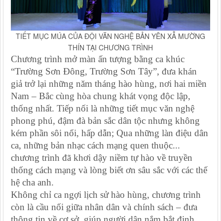
TIẾT MỤC MÚA CỦA ĐỘI VĂN NGHỆ BẢN YÊN XẪ MƯỜNG
THÍN TẠI CHƯƠNG TRÌNH
Chương trình mở màn ấn tượng bằng ca khúc
“Trường Sơn Đông, Trường Sơn Tây”, đưa khán
giả trở lại những năm tháng hào hùng, nơi hai miền
Nam – Bắc cùng hòa chung khát vọng độc lập,
thống nhất. Tiếp nối là những tiết mục văn nghệ
phong phú, đậm đà bản sắc dân tộc nhưng không
kém phần sôi nổi, hấp dẫn
;
Qua những làn điệu dân
ca, những bản nhạc cách mạng quen thuộc...
chương trình đã khơi dậy niềm tự hào về truyền
thống cách mạng và lòng biết ơn sâu sắc với các thế
hệ cha anh.
Không chỉ ca ngợi lịch sử hào hùng, chương trình
còn là cầu nối giữa nhân dân và chính sách – đưa
thông tin về cơ sở, giúp người dân nắm bắt định