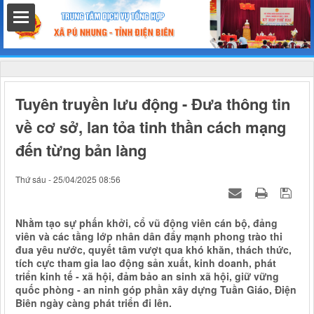
hất
Tuyên truyền lưu động - Đưa thông tin
về cơ sở, lan tỏa tinh thần cách mạng
đến từng bản làng
nh chính
Thứ sáu - 25/04/2025 08:56
Nhằm tạo sự phấn khởi, cổ vũ động viên cán bộ, đảng
h
viên và các tầng lớp nhân dân đẩy mạnh phong trào thi
đua yêu nước, quyết tâm vượt qua khó khăn, thách thức,
tích cực tham gia lao động sản xuất, kinh doanh, phát
triển kinh tế - xã hội, đảm bảo an sinh xã hội, giữ vững
quốc phòng - an ninh góp phần xây dựng Tuần Giáo, Điện
Biên ngày càng phát triển đi lên.