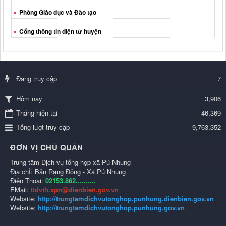
Phòng Giáo dục và Đào tạo
Cổng thông tin điện tử huyện
Đang truy cập
7
3,906
Hôm nay
Tháng hiện tại
46,369
Tổng lượt truy cập
9,763,352
ĐƠN VỊ CHỦ QUẢN
Trung tâm Dịch vụ tổng hợp xã Pú Nhung
Địa chỉ: Bản Rạng Đông - Xã Pú Nhung
Điện Thoại:
02153.862..........
EMail:
ttdvth.xpn@dienbien.gov.vn
Website:
http://trungtamdichvutonghop.punhung.dienbien.gov.vn
Website:
http://trungtamdichvutonghop.punhung.gov.vn