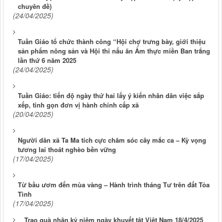
chuyên đề)
(24/04/2025)
Tuần Giáo tổ chức thành công “Hội chợ trưng bày, giới thiệu
sản phẩm nông sản và Hội thi nấu ăn Ẩm thực miền Ban trắng
lần thứ 6 năm 2025
(24/04/2025)
Tuần Giáo: tiến độ ngày thứ hai lấy ý kiến nhân dân việc sắp
xếp, tinh gọn đơn vị hành chính cấp xã
(20/04/2025)
Người dân xã Ta Ma tích cực chăm sóc cây mắc ca – Kỳ vọng
tương lai thoát nghèo bền vững
(17/04/2025)
Từ bầu ươm đến mùa vàng – Hành trình tháng Tư trên đất Tỏa
Tình
(17/04/2025)
Trao quà nhân kỷ niệm ngày khuyết tật Việt Nam 18/4/2025