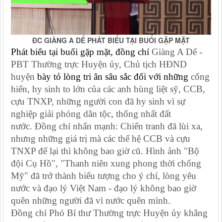
ĐC GIÀNG A DẾ PHÁT BIỂU TẠI BUỔI GẶP MẶT
Phát biểu tại buổi gặp mặt, đồng chí
Giàng A Dế -
PBT Thường trực Huyện ủy, Chủ tịch HĐND
huyện
bày tỏ lòng tri ân sâu sắc đối với những
cống
hiến, hy sinh to lớn của các anh hùng liệt sỹ, CCB,
cựu TNXP, những người con đã hy sinh vì sự
nghiệp giải phóng dân tộc, thống nhất đất
nước. Đồng chí nhấn mạnh: Chiến tranh đã lùi xa,
nhưng những giá trị mà các thế hệ CCB và cựu
TNXP để lại thì không bao giờ cũ. Hình ảnh "Bộ
đội Cụ Hồ", "Thanh niên xung phong thời chống
Mỹ" đã trở thành biểu tượng cho ý chí, lòng yêu
nước và đạo lý Việt Nam - đạo lý không bao giờ
quên những người đã vì nước quên mình.
Đồng chí
Phó Bí thư Thường trực Huyện ủy
khẳng