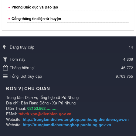
Phòng Giáo dục và Đào tạo
Cổng thông tin điện tử huyện
Đang truy cập
14
4,309
Hôm nay
Tháng hiện tại
46,772
Tổng lượt truy cập
9,763,755
ĐƠN VỊ CHỦ QUẢN
Trung tâm Dịch vụ tổng hợp xã Pú Nhung
Địa chỉ: Bản Rạng Đông - Xã Pú Nhung
Điện Thoại:
02153.862..........
EMail:
ttdvth.xpn@dienbien.gov.vn
Website:
http://trungtamdichvutonghop.punhung.dienbien.gov.vn
Website:
http://trungtamdichvutonghop.punhung.gov.vn