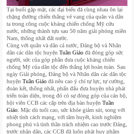
Tại buổi gặp mặt, các đại biểu đã cùng nhau ôn lại
chặng đường chiến thắng vẻ vang của quân và dân
ta trong công cuộc kháng chiến chống Mỹ cứu
nước, những thành tựu sau 50 năm giải phóng miền
Nam, thống nhất đất nước.
Cùng với quân và dân cả nước, Đảng bộ và Nhân
dân các dân tộc huyện
Tuần Giáo
đã đóng góp sức
người, sức của góp phần đưa cuộc kháng chiến
chống Mỹ của dân tộc đến thắng lợi hoàn toàn. Sau
ngày Giải phóng, Đảng bộ và Nhân dân các dân tộc
huyện
Tuần Giáo
đã nêu cao ý chí tự lực, tự cường,
đoàn kết, thống nhất, phấn đấu đưa huyện nhà phát
triển toàn diện, trong đó có sự đóng góp của cán bộ,
hội viên CCB các cấp trên địa bàn huyện
Tuần
Giáo
. Mặc dù tuổi cao, sức khỏe giảm sút, song với
nhiệt tình cách mạng, với tâm huyết, kinh nghiệm
phong phú và tinh thần trách nhiệm cao trước Đảng,
trước nhân dân, các CCB đã luôn phát huy phẩm