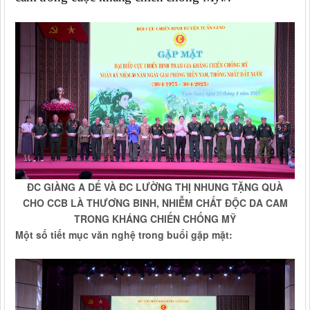
ĐC GIÀNG A DẾ VÀ ĐC LƯỜNG THỊ NHUNG TẶNG QUÀ
CHO CCB LÀ THƯƠNG BINH, NHIỄM CHẤT ĐỘC DA CAM
TRONG KHÁNG CHIẾN CHỐNG MỸ
Một số tiết mục văn nghệ trong buổi gặp mặt: