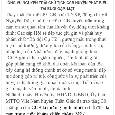
ÔNG VŨ NGUYÊN TRÃI CHỦ TỊCH CCB HUYỆN PHÁT BIỂU
TẠI BUỔI GẶP MẶT
Thay mặt các thế hệ CCB, cựu TNXP, đồng chí Vũ
Nguyên Trãi, Chủ tịch Hội CCB huyện trân trọng
cảm ơn sự quan tâm của Huyện ủy, đồng thời khẳng
định: Các cấp Hội sẽ tiếp tục giữ gìn và phát huy
phẩm chất “Bộ đội Cụ Hồ”, gương mẫu trong thực
hiện chủ trương, đường lối của Đảng, chính sách,
pháp luật của Nhà nước; đẩy mạnh phong trào
“CCB giúp nhau giảm nghèo, làm kinh tế giỏi”,
góp phần củng cố khối đại đoàn kết toàn dân tộc,
xây dựng hệ thống chính trị cơ sở vững mạnh; tiếp
tục đóng góp trí tuệ, công sức vào sự phát triển của
huyện nhà trong giai đoạn mới vì một Tuần Giáo
giàu mạnh, văn minh, nghĩa tình.
Nhân dịp này, Huyện ủy, HĐND, UBND, Ủy ban
MTTQ Việt Nam huyện Tuần Giáo đã trao tặng 30
suất quà cho
CCB là thương binh, nhiễm chất độc da
cam trong cuộc kháng chiến chống Mỹ./.