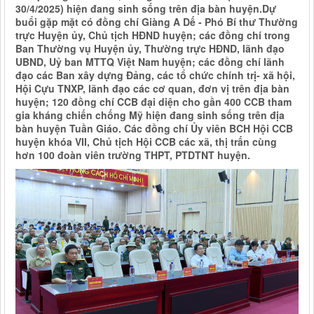
30/4/2025) hiện đang sinh sống trên địa bàn huyện.Dự
buổi gặp mặt có đồng chí Giàng A Dế - Phó Bí thư Thường
trực Huyện ủy, Chủ tịch HĐND huyện; các đồng chí trong
Ban Thường vụ Huyện ủy, Thường trực HĐND, lãnh đạo
UBND, Uỷ ban MTTQ Việt Nam huyện; các đồng chí lãnh
đạo các Ban xây dựng Đảng, các tổ chức chính trị- xã hội,
Hội Cựu TNXP, lãnh đạo các cơ quan, đơn vị trên địa bàn
huyện; 120 đồng chí CCB đại diện cho gần 400 CCB tham
gia kháng chiến chống Mỹ hiện đang sinh sống trên địa
bàn huyện Tuần Giáo. Các đồng chí Ủy viên BCH Hội CCB
huyện khóa VII, Chủ tịch Hội CCB các xã, thị trấn cùng
hơn 100 đoàn viên trường THPT, PTDTNT huyện.