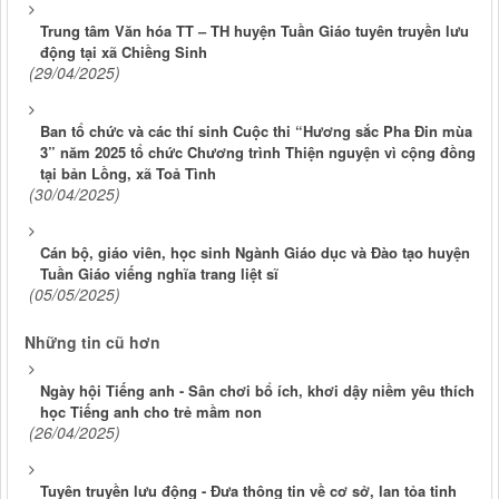
Trung tâm Văn hóa TT – TH huyện Tuần Giáo tuyên truyền lưu
động tại xã Chiềng Sinh
(29/04/2025)
Ban tổ chức và các thí sinh Cuộc thi “Hương sắc Pha Đin mùa
3” năm 2025 tổ chức Chương trình Thiện nguyện vì cộng đồng
tại bản Lồng, xã Toả Tình
(30/04/2025)
Cán bộ, giáo viên, học sinh Ngành Giáo dục và Đào tạo huyện
Tuần Giáo viếng nghĩa trang liệt sĩ
(05/05/2025)
Những tin cũ hơn
Ngày hội Tiếng anh - Sân chơi bổ ích, khơi dậy niềm yêu thích
học Tiếng anh cho trẻ mầm non
(26/04/2025)
Tuyên truyền lưu động - Đưa thông tin về cơ sở, lan tỏa tinh