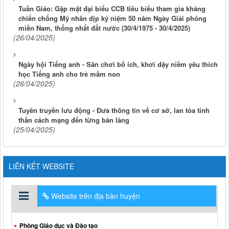
Tuần Giáo: Gặp mặt đại biểu CCB tiêu biểu tham gia kháng
chiến chống Mỹ nhân dịp kỷ niệm 50 năm Ngày Giải phóng
miền Nam, thống nhất đất nước (30/4/1975 - 30/4/2025)
(26/04/2025)
Ngày hội Tiếng anh - Sân chơi bổ ích, khơi dậy niềm yêu thích
học Tiếng anh cho trẻ mầm non
(26/04/2025)
Tuyên truyền lưu động - Đưa thông tin về cơ sở, lan tỏa tinh
thần cách mạng đến từng bản làng
(25/04/2025)
LIÊN KẾT WEBSITE
Website trên địa bàn huyện
Phòng Giáo dục và Đào tạo