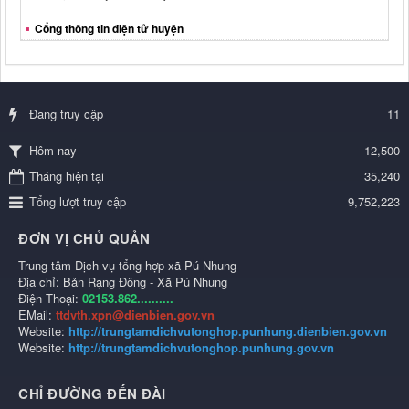
Cổng thông tin điện tử huyện
Đang truy cập
11
12,500
Hôm nay
Tháng hiện tại
35,240
Tổng lượt truy cập
9,752,223
ĐƠN VỊ CHỦ QUẢN
Trung tâm Dịch vụ tổng hợp xã Pú Nhung
Địa chỉ: Bản Rạng Đông - Xã Pú Nhung
Điện Thoại:
02153.862..........
EMail:
ttdvth.xpn@dienbien.gov.vn
Website:
http://trungtamdichvutonghop.punhung.dienbien.gov.vn
Website:
http://trungtamdichvutonghop.punhung.gov.vn
CHỈ ĐƯỜNG ĐẾN ĐÀI