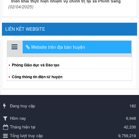
triển khai thực hiện nhiệm vụ chính trị tại xã Phình Sáng
(02/04/2025)
LIÊN KẾT WEBSITE
Website trên địa bàn huyện
Phòng Giáo dục và Đào tạo
Cổng thông tin điện tử huyện
Đang truy cập
182
6,948
Hôm nay
Tháng hiện tại
42,236
Tổng lượt truy cập
9,759,219