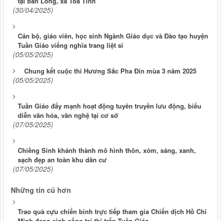
tại bản Lồng, xã Toả Tình
(30/04/2025)
Cán bộ, giáo viên, học sinh Ngành Giáo dục và Đào tạo huyện
Tuần Giáo viếng nghĩa trang liệt sĩ
(05/05/2025)
Chung kết cuộc thi Hương Sắc Pha Đin mùa 3 năm 2025
(05/05/2025)
Tuần Giáo đẩy mạnh hoạt động tuyên truyền lưu động, biểu
diễn văn hóa, văn nghệ tại cơ sở
(07/05/2025)
Chiềng Sinh khánh thành mô hình thôn, xóm, sáng, xanh,
sạch đẹp an toàn khu dân cư
(07/05/2025)
Những tin cũ hơn
Trao quà cựu chiến binh trực tiếp tham gia Chiến dịch Hồ Chí
Minh đang sinh sống tại thị trấn Tuần Giáo