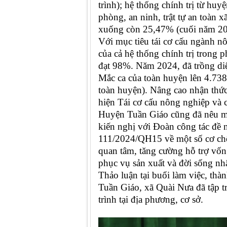
trình); hệ thống chính trị từ hu
phòng, an ninh, trật tự an toàn
xuống còn 25,47% (cuối năm 2024
Với mục tiêu tái cơ cấu ngành 
của cả hệ thống chính trị trong 
đạt 98%. Năm 2024, đã
trồng
diệ
Mắc ca của toàn huyện lên 4.738
toàn huyện). Nâng cao nhận thức
hiện Tái cơ cấu nông nghiệp và 
Huyện Tuần Giáo cũng đã nêu một
kiến nghị với Đoàn công tác đề 
111/2024/QH15 về một số cơ chế,
quan tâm, tăng cường hỗ trợ vốn 
phục vụ sản xuất và đời sống nh
Thảo luận tại buổi làm việc, thà
Tuần Giáo, xã Quài Nưa đã tập 
trình tại địa phương, cơ sở.