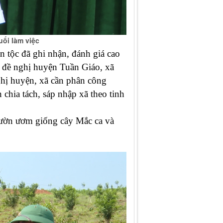
uổi làm việc
 tộc đã ghi nhận
,
đánh giá cao
 đề nghị huyện Tuần Giáo, xã
ghị huyện, xã cần
phân công
n chia tách, sáp nhập xã theo tinh
 vườn ươm giống cây Mắc ca và