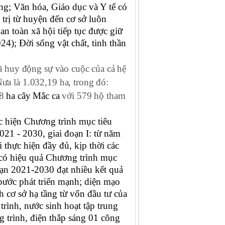
ờng; Văn hóa, Giáo dục và Y tế có
trị từ huyện đến cơ sở luôn
an toàn xã hội tiếp tục được giữ
); Đời sống vật chất, tinh thần
ã huy động sự vào cuộc của cả hệ
 Nưa
l
à
1.032,19 ha, trong đó:
58
ha cây Mắc ca
với 579 hộ tham
c hiện Chương trình mục tiêu
2021 - 2030, giai đoạn I: từ năm
 thực hiện đầy đủ, kịp thời các
, có hiệu quả Chương trình mục
đoạn 2021-2030
đạt nhiều kết quả
bước phát triển mạnh; diện mạo
 cơ sở hạ tầng từ vốn đầu tư của
rình, nước sinh hoạt tập trung
g trình, điện thắp sáng 01 công