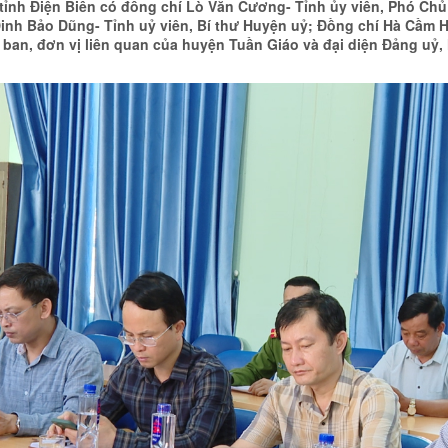
 tỉnh Điện Biên có đồng chí Lò Văn Cương- Tỉnh ủy viên, Phó Chủ
Đinh Bảo Dũng- Tỉnh uỷ viên, Bí thư Huyện uỷ; Đồng chí Hà Cầm 
ng, ban, đơn vị liên quan của huyện Tuần Giáo và đại diện Đảng 