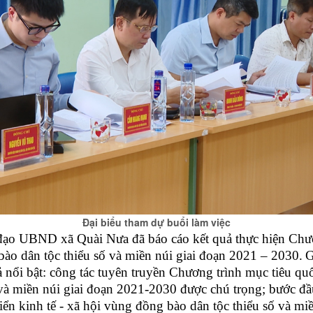
Đại biểu tham dự buổi làm việc
h đạo UBND xã Quài Nưa đã báo cáo kết quả thực hiện Chươ
 bào dân tộc thiểu số và miền núi giai đoạn 2021 – 2030
.
ả nổi bật: công tác tuyên truyền
Chương trình mục tiêu quốc 
và miền núi giai đoạn 2021-2030
được chú trọng
; bước đ
riển kinh tế - xã hội vùng đồng bào dân tộc thiểu số và m