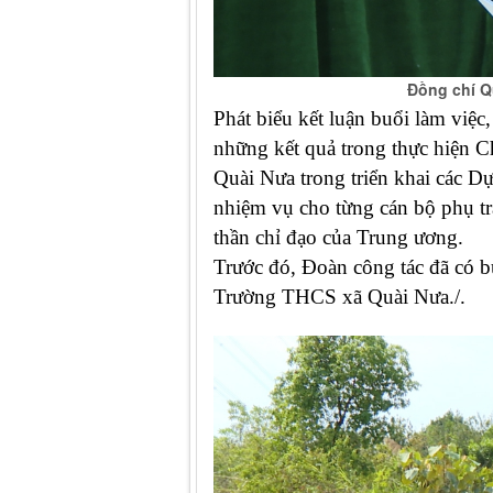
Đồng chí Qu
Phát biểu kết luận buổi làm việc
những kết quả trong thực hiện 
Quài Nưa
trong
triển khai các D
nhiệm vụ cho từng cán bộ phụ trác
thần chỉ đạo của Trung ương.
Trước
đó
, Đoàn công tác
đã có b
Trường THCS xã Quài Nưa./.