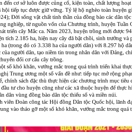
yện đến cơ sở luôn được củng cố, kiện toàn, chất lượng ho
 xã hội tiếp tục được giữ vững. Tỷ lệ hộ nghèo toàn huyện
); Đời sống vật chất tinh thần của đồng bào các dân tộc 
nông nghiệp, từ nguồn vốn của Chương trình, huyện Tuần 
phát triển cây Mắc ca. Năm 2023, huyện trồng mới được 94
n tích 2.185 ha, hiện nay cây đã bật chồi, sinh trưởng và p
 ha (trong đó có 3.338 ha của người dân) với 8.297 hộ d
 của người dân, tạo niềm tin trong nhân dân với Đảng, chí
chuyển đổi cơ cấu cây trồng.
 số khó khăn, vướng mắc trong quá trình triển khai thực
nghị Trung ương một số vấn đề như: tiếp tục mở rộng phạ
 chính sách đặc thù thực hiện các chương trình mục tiêu q
đầu tư cho huyện cũng như các xã thuộc huyện để thực hiệ
ân dân vùng đồng bào dân tộc thiểu số và miền núi.
nh viên Đoàn công tác
Hội đồng Dân tộc Quốc hội
, lãnh đ
trung vào
tháo gỡ
một số khó khăn, vướng mắc trong quá tr