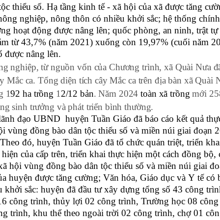
ộc thiểu số. Hạ tầng kinh tế - xã hội của xã được tăng cư
nông nghiệp, nông thôn có nhiều khởi sắc; hệ thống chính 
ợng hoạt động được nâng lên; quốc phòng, an ninh, trật tự 
iảm từ 43,7% (năm 2021) xuống còn 19,97% (cuối năm 2024
ố được nâng lên.
ông nghiệp, từ nguồn vốn của Chương trình, xã Quài Nưa đ
cây Mắc ca.
Tổng diện tích cây Mắc ca
trên địa bàn xã Quài
g 1
92 ha
trồng
1
2/12 bản
.
N
ăm 2024
toàn xã trồng
mới 2
ng sinh trưởng và phát triển bình thường
.
n lãnh đạo UBND huyện Tuần Giáo đã báo cáo kết quả thự
 hội vùng đồng bào dân tộc thiểu số và miền núi giai đoạn 
Theo đó, huyện Tuần Giáo đã tổ chức quán triệt, triển khai
hiện của cấp trên, triển khai thực hiện một cách đồng bộ
 - xã hội vùng đồng bào dân tộc thiểu số và miền núi giai 
 của huyện được tăng cường;
V
ăn hóa,
G
iáo dục và
Y
tế có 
 khởi sắc: huyện đã đầu tư xây dựng tổng số 43 công trình
 công trình, thủy lợi 02 công trình, Trường học 08 công t
g trình, khu thể theo ngoài trời 02 công trình, chợ 01 côn