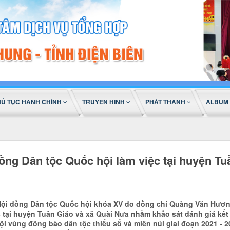
HỦ TỤC HÀNH CHÍNH
TRUYỀN HÌNH
PHÁT THANH
ALBUM
ồng Dân tộc Quốc hội làm việc tại huyện Tu
̣i đồng Dân tộc Quốc hội khóa XV do đồng chí Quàng Văn Hương 
c tại huyện Tuần Giáo và xã Quài Nưa nhằm khảo sát đánh giá kế
 hội vùng đồng bào dân tộc thiểu số và miền núi giai đoạn 2021 - 20