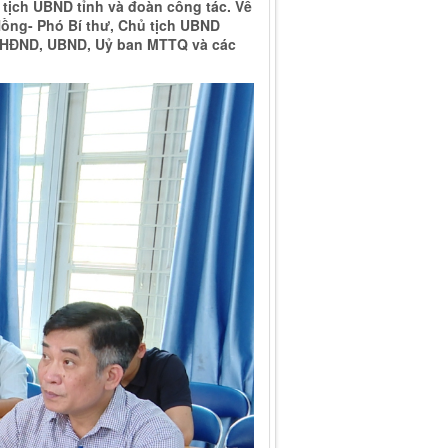
 tịch UBND tỉnh và đoàn công tác. Về
Hồng- Phó Bí thư, Chủ tịch UBND
uỷ, HĐND, UBND, Uỷ ban MTTQ và các