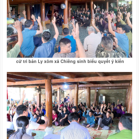
cử tri bản Ly xôm xã Chiềng sinh biểu quyết ý kiến