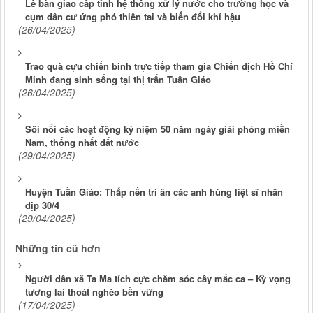
Lễ bàn giao cấp tỉnh hệ thống xử lý nước cho trường học và
cụm dân cư ứng phó thiên tai và biến đổi khí hậu
(26/04/2025)
Trao quà cựu chiến binh trực tiếp tham gia Chiến dịch Hồ Chí
Minh đang sinh sống tại thị trấn Tuần Giáo
(26/04/2025)
Sôi nổi các hoạt động kỷ niệm 50 năm ngày giải phóng miền
Nam, thống nhất đất nước
(29/04/2025)
Huyện Tuần Giáo: Thắp nến tri ân các anh hùng liệt sĩ nhân
dịp 30/4
(29/04/2025)
Những tin cũ hơn
Người dân xã Ta Ma tích cực chăm sóc cây mắc ca – Kỳ vọng
tương lai thoát nghèo bền vững
(17/04/2025)