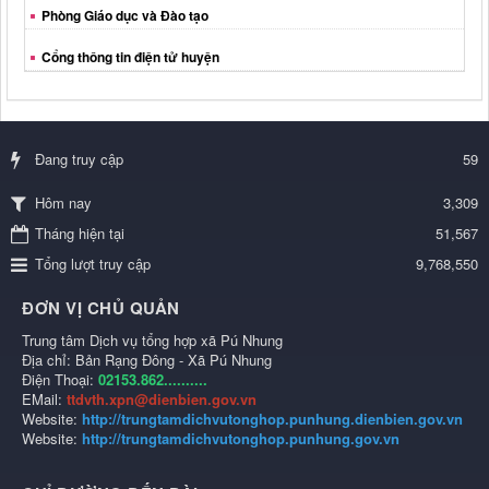
Phòng Giáo dục và Đào tạo
Cổng thông tin điện tử huyện
Đang truy cập
59
3,309
Hôm nay
Tháng hiện tại
51,567
Tổng lượt truy cập
9,768,550
ĐƠN VỊ CHỦ QUẢN
Trung tâm Dịch vụ tổng hợp xã Pú Nhung
Địa chỉ: Bản Rạng Đông - Xã Pú Nhung
Điện Thoại:
02153.862..........
EMail:
ttdvth.xpn@dienbien.gov.vn
Website:
http://trungtamdichvutonghop.punhung.dienbien.gov.vn
Website:
http://trungtamdichvutonghop.punhung.gov.vn