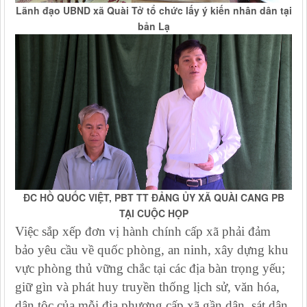
Lãnh đạo UBND xã Quài Tở tổ chức lấy ý kiến nhân dân tại
bản Lạ
ĐC HỒ QUỐC VIỆT, PBT TT ĐẢNG ỦY XÃ QUÀI CANG PB
TẠI CUỘC HỌP
Việc sắp xếp đơn vị hành chính cấp xã phải đảm
bảo yêu cầu về quốc phòng, an ninh, xây dựng khu
vực phòng thủ vững chắc tại các địa bàn trọng yếu;
giữ gìn và phát huy truyền thống lịch sử, văn hóa,
dân tộc của mỗi địa phương cấp xã gần dân, sát dân