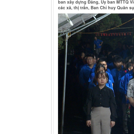
ban xây dựng Đảng, Ủy ban MTTQ Việ
các xã, thị trấn, Ban Chỉ huy Quân 