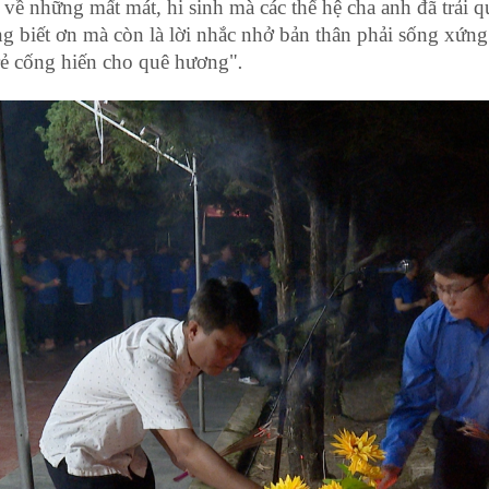
về những mất mát, hi sinh mà các thế hệ cha anh đã trải q
ng biết ơn mà còn là lời nhắc nhở bản thân phải sống xứng
rẻ cống hiến cho quê hương"
.