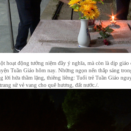
 một hoạt động tưởng niệm đầy ý nghĩa, mà còn là dịp giáo
ẻ huyện Tuần Giáo hôm nay. Những ngọn nến thắp sáng tro
 lời hứa thầm lặng, thiêng liêng: Tuổi trẻ Tuần Giáo ngu
g trang sử vẻ vang cho quê hương, đất nước./.