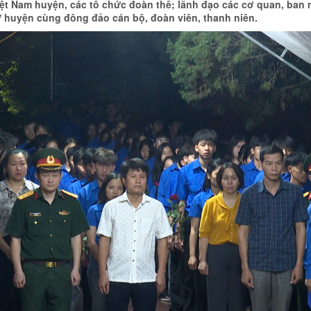
t Nam huyện, các tổ chức đoàn thể; lãnh đạo các cơ quan, ban
sự huyện cùng đông đảo cán bộ, đoàn viên, thanh niên.