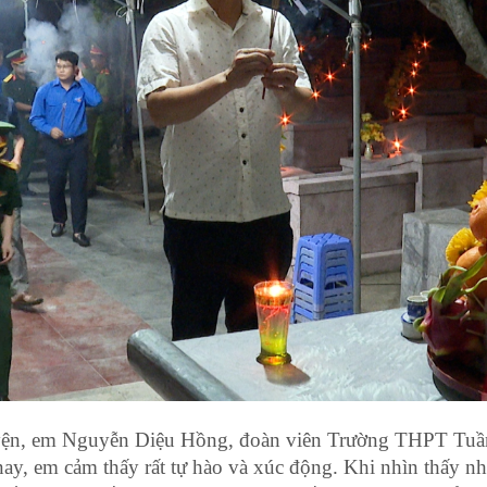
 huyện, em Nguyễn Diệu Hồng, đoàn viên Trường THPT Tuầ
nay, em cảm thấy rất tự hào và xúc động. Khi nhìn thấy n