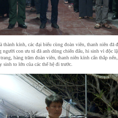
 thành kính, các đại biểu cùng đoàn viên, thanh niên đã
g người con ưu tú đã anh dũng chiến đấu, hi sinh vì độc l
a trang, hàng trăm đoàn viên, thanh niên kính cẩn thắp nế
y sinh to lớn của các thế hệ đi trước.