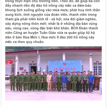
trong thực hiện chủ trương trên, Theo đó, để giúp bà con
đẩy nhanh tiến độ đào hố trồng cây mắc ca đảm bảo
khung lịch xuống giống vào mùa mưa; phát huy tinh thần
xung kích, tình nguyện của đoàn viên, thanh niên trong
tham gia phát triển kinh tế - xã hội, xóa đói giảm nghèo,
xây dựng nông thôn mới; nhất là ở những địa bàn vùng
sâu, vùng cao, vùng đặc biệt khó khăn. BCH Đoàn thanh
niên Công an huyện Tuần Giáo vừa ra quân giúp 02 hộ
dân ở bản Hua Mức I, Hua mức II đào 200 hố trồng cây
mắc ca theo quy chuẩn.