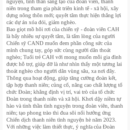
nguyện,
tinh thần
sáng tạo của đoàn viên, thanh
niên trong tham gia phát triên kinh t
ế
- xã hội, xây
dựng nông thôn mới; quyêt tâm thực hiện thắng lợi
các dự án xóa đói, giảm nghèo.
Bao giọt mồ hôi rơi của chiến sỹ - đoàn viên CAH
là bấy nhiêu sự quyết tâm, là tấm lòng của người
Chiến sỹ CAND muốn đem phần công sức của
mình chung tay, góp sức cùng người dân thoát
nghèo; Tuổi trẻ CAH với mong muốn mỗi gia đình
được hỗ trợ, giúp đỡ là như nhìn thấy một tương lai
thoát nghèo cho người dân vùng sâu, xa nơi đây.
Thông qua hoạt động, giúp t
ăng cường đoàn kết,
tập hợp thanh niên; củng cố, nâng cao chất lượng t
ổ
chức Đoàn; khẳng định vị trí, vai trò của t
ổ
chức
Đoàn trong thanh niên và xã hội. Khơi dậy niềm tự
hào và t
i
nh thần tình nguyện trong đoàn viên, thanh
niên; tạo phong trào thi đua sôi n
ổ
i hưởng ứng
Chi
ế
n dịch thanh niên tình nguyện hè năm 2023.
Với những việc làm thiết thực, ý nghĩa
của
Đoàn