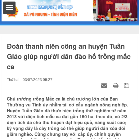
hất
Đoàn thanh niên công an huyện Tuần
Giáo giúp người dân đào hố trồng mắc
ca
nh chính
Thứ hai - 03/07/2023 09:27
Chủ trương trồng Mắc ca là chủ trương lớn của Ban
h
Thường vụ Tỉnh ủy nhằm tái cơ cấu ngành nông nghiệp.
Huyện Tuần Giáo đã thực hiện trồng thử nghiệm từ năm
2013 với diện tích mắc ca đạt gần 150 ha, theo đó, có 2/3
diện tích đã cho thu hoạch đạt hiệu quả, năng suất cao;
kỳ vọng đây là cây trồng có thể giúp người dân xóa đói
giảm nghèo. Cùng chung tay với cấp ủy, chính quyền