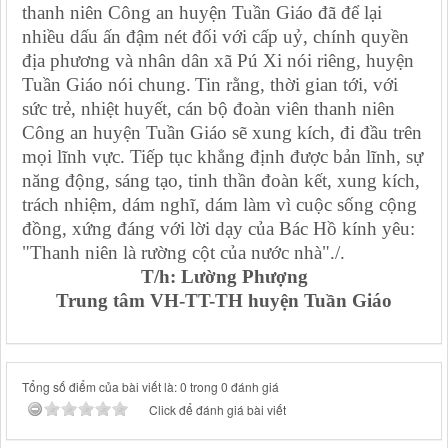
thanh niên Công an huyện
Tuần Giáo
đã để lại
nhiều dấu ấn đậm nét đối với cấp uỷ, chính quyền
địa phương và nhân dân
xã Pú Xi nói riêng, huyện
Tuần Giáo nói chung
.
Tin rằng,
thời gian tới
, với
sức trẻ, nhiệt huyết, cán bộ đoàn viên thanh niên
Công an huyện
Tuần Giáo
sẽ xung kích, đi đầu trên
mọi lĩnh vực. Tiếp tục khẳng định được bản lĩnh, sự
năng động, sáng tạo, tinh thần đoàn kết, xung kích,
trách nhiệm, dám nghĩ, dám làm vì cuộc sống cộng
đồng, xứng đáng với lời dạy của Bác Hồ kính yêu:
"Thanh niên là rường cột của nước nhà"./.
T/h: Lường Phượng
Trung tâm VH-TT-TH huyện Tuần Giáo
Tổng số điểm của bài viết là: 0 trong 0 đánh giá
Click để đánh giá bài viết