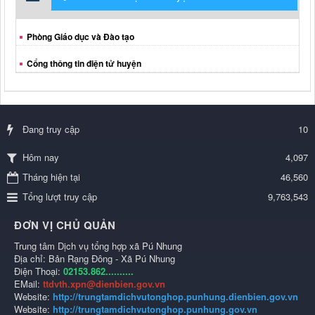
Phòng Giáo dục và Đào tạo
Cổng thông tin điện tử huyện
Đang truy cập
10
4,097
Hôm nay
Tháng hiện tại
46,560
Tổng lượt truy cập
9,763,543
ĐƠN VỊ CHỦ QUẢN
Trung tâm Dịch vụ tổng hợp xã Pú Nhung
Địa chỉ: Bản Rạng Đông - Xã Pú Nhung
Điện Thoại:
02153.862..........
EMail:
ttdvth.xpn@dienbien.gov.vn
Website:
http://trungtamdichvutonghop.punhung.dienbien.gov.vn
Website:
http://trungtamdichvutonghop.punhung.gov.vn