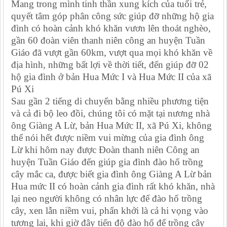
Mang trong mình
tinh thần xung kích của tuổi trẻ
,
quyết tâm góp phân công sức
giúp đỡ những hộ gia
đình có hoàn cảnh khó khăn vươn lên thoát nghèo,
gần 60
đoàn
viên thanh niên công an huyện Tuần
Giáo đã
vượt gần 60km
, vượt qua mọi khó khăn về
địa hình, những bất lợi về thời tiết,
đến
giúp đỡ
02
hộ gia đình
ở bản Hua Mức I và Hua Mức II của xã
Pú Xi
Sau gần 2 tiếng di chuyển bằng nhiều phương tiện
và cả đi bộ leo đồi, chúng tôi có mặt tại nương nhà
ông Giàng A Lừ, bản Hua Mức II, xã Pú Xi, không
thể nói hết được niềm vui mừng của gia đình ông
Lừ khi hôm nay được
Đoàn
thanh niên Công an
huyện Tuần Giáo đến giúp gia đình đào hố trồng
cây mắc ca, được biết gia đình ông Giàng A Lừ bản
Hua mức II có hoàn cảnh gia đình rất khó khăn, nhà
lại neo người không có nhân lực để đào hố trồng
cây, xen lẫn niềm vui, phấn khởi là cả hi vọng vào
tương lai, khi giờ đây tiến độ đào hố để trồng cây