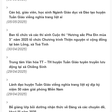
Cán bộ, giáo viên, học sinh Ngành Giáo dục và Đào tạo huyện
Tuần Giáo viếng nghĩa trang liệt sĩ
(05/05/2025)
Ban tổ chức và các thí sinh Cuộc thi “Hương sắc Pha Đin mùa
3” năm 2025 tổ chức Chương trình Thiện nguyện vì cộng đồng
tại bản Lồng, xã Toả Tình
(30/04/2025)
Trung tâm Văn hóa TT – TH huyện Tuần Giáo tuyên truyền lưu
động tại xã Chiềng Sinh
(29/04/2025)
Lãnh đạo huyện Tuần Giáo viếng nghĩa trang liệt sỹ dịp kỷ
niệm 50 năm giải phóng Miền Nam
(29/04/2025)
Bế giảng lớp bồi dưỡng nhận thức về Đảng và các chuyên đề,
khoá III năm 2025