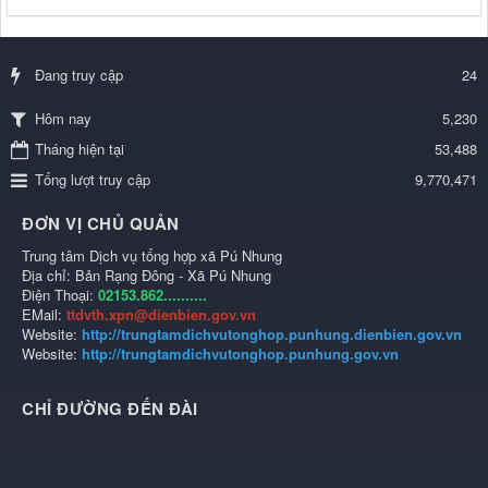
Đang truy cập
24
5,230
Hôm nay
Tháng hiện tại
53,488
Tổng lượt truy cập
9,770,471
ĐƠN VỊ CHỦ QUẢN
Trung tâm Dịch vụ tổng hợp xã Pú Nhung
Địa chỉ: Bản Rạng Đông - Xã Pú Nhung
Điện Thoại:
02153.862..........
EMail:
ttdvth.xpn@dienbien.gov.vn
Website:
http://trungtamdichvutonghop.punhung.dienbien.gov.vn
Website:
http://trungtamdichvutonghop.punhung.gov.vn
CHỈ ĐƯỜNG ĐẾN ĐÀI