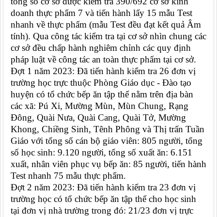
tổng số cơ sở được kiểm tra 390/692 cơ sở kinh
doanh thực phẩm 7 và tiến hành lấy 15 mẫu Test
nhanh về thực phẩm (mẫu Test đều đạt kết quả Âm
tính). Qua công tác kiểm tra tại cơ sở nhìn chung các
cơ sở đều chấp hành nghiêm chỉnh các quy định
pháp luật về công tác an toàn thực phẩm tại cơ sở.
Đợt 1 năm 2023: Đã tiến hành kiểm tra 26 đơn vị
trường học trực thuộc Phòng Giáo dục - Đào tạo
huyện có tổ chức bếp ăn tập thể nằm trên địa bàn
các xã: Pú Xi, Mường Mùn, Mùn Chung, Rạng
Đông, Quài Nưa, Quài Cang, Quài Tở, Mường
Khong, Chiềng Sinh, Tênh Phông và Thị trấn Tuần
Giáo với tổng số cán bộ giáo viên: 805 người, tổng
số học sinh: 9.120 người, tổng số xuất ăn: 6.151
xuất, nhân viên phục vụ bếp ăn: 85 người, tiến hành
Test nhanh 75 mẫu thực phẩm.
Đợt 2 năm 2023: Đã tiến hành kiểm tra 23 đơn vị
trường học có tổ chức bếp ăn tập thể cho học sinh
tại đơn vị nhà trường trong đó: 21/23 đơn vị trực