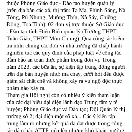
thuộc Phòng Giáo dục - Đào tạo huyện quản lý
(trên địa bàn các xã, thị trấn: Ta Ma, Phình Sáng, Nà
Tòng, Pú Nhung, Mường Thín, Nà Sáy, Chiềng
Đông, Toả Tình); 02 đơn vị trực thuộc Sở Giáo dục
- Đào tạo tỉnh Điện Biên quản lý (Trường THPT
Tuần Giáo; THPT Mùn Chung). Qua công tác kiểm
tra nhìn chung các đơn vị nhà trường đã chấp hành
nghiêm túc các quy định của pháp luật về công tác
đảm bảo an toàn thực phẩm trong đơn vị. Trong
năm 2023, các bữa ăn, sự kiện tập trung đông người
trên địa bàn huyện như: ma chay, cưới hỏi đều được
giám sát chặt chẽ và không xảy ra vụ ngộ độc thực
phẩm nào xảy ra.
Tham gia Hội nghị còn có nhiều ý kiến tham luận
của các đại biểu đại diện lãnh đạo Trung tâm y tế
huyện; Phòng Giáo dục và Đào tạo; Đội Quản lý thị
trường số 2; đại diện một số xã... Các ý kiến tập
trung làm rõ những kết quả đã đạt được trong công
tác đảm bảo ATTP, nêu lên những khó khăn, vướng