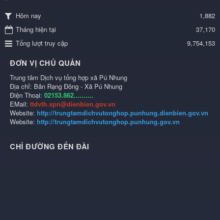
1,882
Hôm nay
Tháng hiện tại
37,170
Tổng lượt truy cập
9,754,153
ĐƠN VỊ CHỦ QUẢN
Trung tâm Dịch vụ tổng hợp xã Pú Nhung
Địa chỉ: Bản Rạng Đông - Xã Pú Nhung
Điện Thoại:
02153.862..........
EMail:
ttdvth.xpn@dienbien.gov.vn
Website:
http://trungtamdichvutonghop.punhung.dienbien.gov.vn
Website:
http://trungtamdichvutonghop.punhung.gov.vn
CHỈ ĐƯỜNG ĐẾN ĐÀI