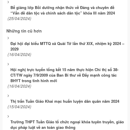
Bế giảng lớp Bồi dưỡng nhận thức về Đảng và chuyên đề
“Vấn đề dân tộc và chính sách dân tộc” khóa III năm 2024
(25/04/2024)
Những tin cũ hơn
Đại hội đại biểu MTTQ xã Quài Tở lần thứ XIX, nhiệm kỳ 2024 –
2029
(16/04/2024)
Hội nghị trực tuyến tổng kết 15 năm thực hiện Chỉ thị số 38-
CT/TW ngày 7/9/2009 của Ban Bí thư về Đẩy mạnh công tác
BHYT trong tình hình mới
(16/04/2024)
Thị trấn Tuần Giáo Khai mạc huấn luyện dân quân năm 2024
(15/04/2024)
Trường THPT Tuần Giáo tổ chức ngoại khóa tuyên truyền, giáo
dục pháp luật về an toàn giao thông