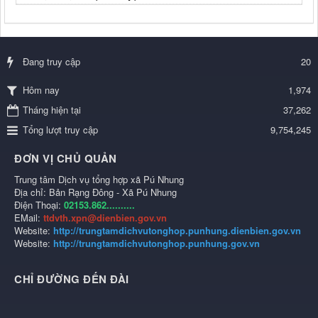
Đang truy cập
20
1,974
Hôm nay
Tháng hiện tại
37,262
Tổng lượt truy cập
9,754,245
ĐƠN VỊ CHỦ QUẢN
Trung tâm Dịch vụ tổng hợp xã Pú Nhung
Địa chỉ: Bản Rạng Đông - Xã Pú Nhung
Điện Thoại:
02153.862..........
EMail:
ttdvth.xpn@dienbien.gov.vn
Website:
http://trungtamdichvutonghop.punhung.dienbien.gov.vn
Website:
http://trungtamdichvutonghop.punhung.gov.vn
CHỈ ĐƯỜNG ĐẾN ĐÀI