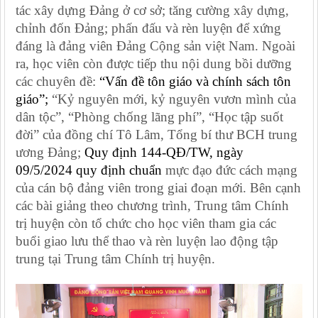
tác xây dựng Đảng ở cơ sở; tăng cường xây dựng,
chỉnh đốn Đảng; phấn đấu và rèn luyện để xứng
đáng là đảng viên Đảng Cộng sản việt Nam.
Ngoài
ra, học viên còn được tiếp thu nội dung bồi dưỡng
các chuyên đề:
“Vấn đề tôn giáo và chính sách tôn
giáo”
;
“Kỷ nguyên mới, kỷ nguyên vươn mình của
dân tộc”, “Phòng chống lãng phí”, “Học tập suốt
đời” của đồng chí Tô Lâm, Tổng bí thư BCH trung
ương Đảng;
Quy định 144-QĐ/TW, ngày
09/5/2024 quy định chuẩn
mực đạo đức cách mạng
của cán bộ đảng viên trong giai đoạn mới. Bên cạnh
các bài giảng theo chương trình, Trung tâm Chính
trị huyện còn tổ chức cho học viên tham gia các
buổi giao lưu thể thao và rèn luyện lao động tập
trung tại Trung tâm Chính trị huyện.