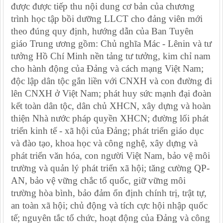
được
được tiếp thu nội dung cơ bản của chương
trình học tập bồi dưỡng LLCT cho đảng viên mới
theo đúng quy định, hướng dẫn của Ban Tuyên
giáo Trung ương
gồm: Chủ nghĩa Mác - Lênin và tư
tưởng Hồ Chí Minh nền tảng tư tưởng, kim chỉ nam
cho hành động của Đảng và cách mạng Việt Nam;
độc lập dân tộc gắn liền với CNXH và con đường đi
lên CNXH ở Việt Nam; phát huy sức mạnh đại đoàn
kết toàn dân tộc, dân chủ XHCN, xây dựng và hoàn
thiện Nhà nước pháp quyền XHCN; đường lối phát
triển kinh tế - xã hội của Đảng; phát triển giáo dục
và đào tạo, khoa học và công nghệ, xây dựng và
phát triển văn hóa, con người Việt Nam, bảo vệ môi
trường và quản lý phát triển xã hội; tăng cường QP-
AN, bảo vệ vững chắc tổ quốc, giữ vững môi
trường hòa bình, bảo đảm ổn định chính trị, trật tự,
an toàn xã hội; chủ động và tích cực hội nhập quốc
tế; nguyên tắc tổ chức, hoạt động của Đảng và công