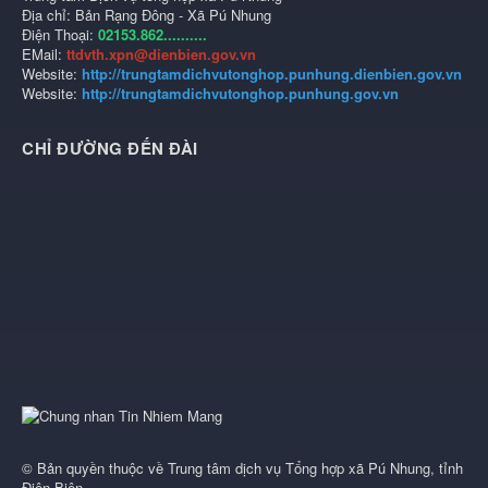
Địa chỉ: Bản Rạng Đông - Xã Pú Nhung
Điện Thoại:
02153.862..........
EMail:
ttdvth.xpn@dienbien.gov.vn
Website:
http://trungtamdichvutonghop.punhung.dienbien.gov.vn
Website:
http://trungtamdichvutonghop.punhung.gov.vn
CHỈ ĐƯỜNG ĐẾN ĐÀI
© Bản quyền thuộc về
Trung tâm dịch vụ Tổng hợp xã Pú Nhung, tỉnh
Điện Biên
.