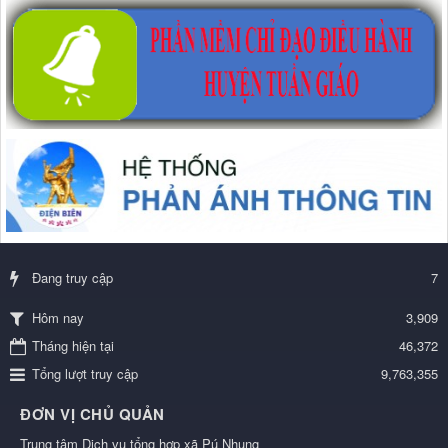
Đang truy cập
7
3,909
Hôm nay
Tháng hiện tại
46,372
Tổng lượt truy cập
9,763,355
ĐƠN VỊ CHỦ QUẢN
Trung tâm Dịch vụ tổng hợp xã Pú Nhung