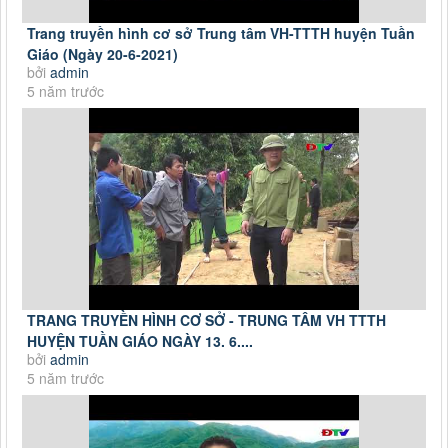
Trang truyền hình cơ sở Trung tâm VH-TTTH huyện Tuần
Giáo (Ngày 20-6-2021)
bởi
admin
5 năm trước
TRANG TRUYỀN HÌNH CƠ SỞ - TRUNG TÂM VH TTTH
HUYỆN TUẦN GIÁO NGÀY 13. 6....
bởi
admin
5 năm trước