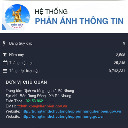
Đang truy cập
9
2,508
Hôm nay
Tháng hiện tại
25,248
Tổng lượt truy cập
9,742,231
ĐƠN VỊ CHỦ QUẢN
Trung tâm Dịch vụ tổng hợp xã Pú Nhung
Địa chỉ: Bản Rạng Đông - Xã Pú Nhung
Điện Thoại:
02153.862..........
EMail:
ttdvth.xpn@dienbien.gov.vn
Website:
http://trungtamdichvutonghop.punhung.dienbien.gov.vn
Website:
http://trungtamdichvutonghop.punhung.gov.vn