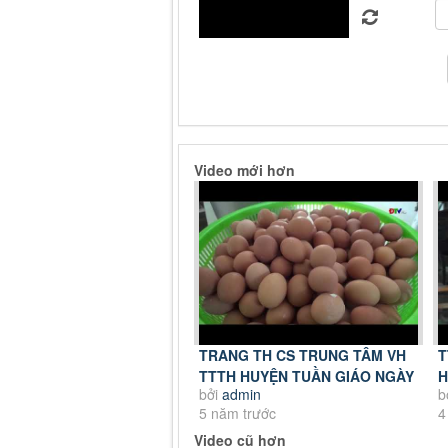
Video mới hơn
TRANG TH CS TRUNG TÂM VH
T
TTTH HUYỆN TUẦN GIÁO NGÀY
H
bởi
admin
b
4 7 2021
2
5 năm trước
4
Video cũ hơn