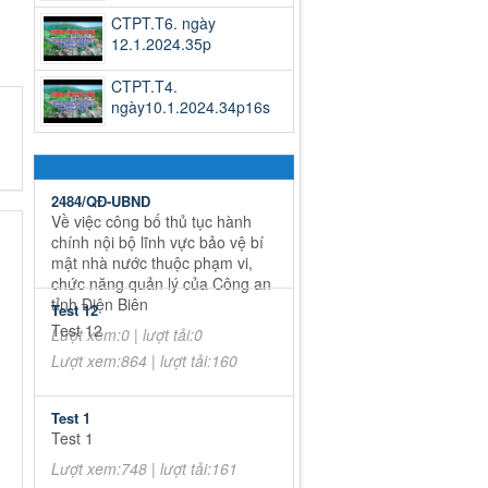
CTPT.T6. ngày
12.1.2024.35p
CTPT.T4.
ngày10.1.2024.34p16s
2484/QĐ-UBND
Về việc công bố thủ tục hành
chính nội bộ lĩnh vực bảo vệ bí
mật nhà nước thuộc phạm vi,
chức năng quản lý của Công an
tỉnh Điện Biên
Test 12
Test 12
Lượt xem:0 | lượt tải:0
Lượt xem:864 | lượt tải:160
Test 1
Test 1
Lượt xem:748 | lượt tải:161