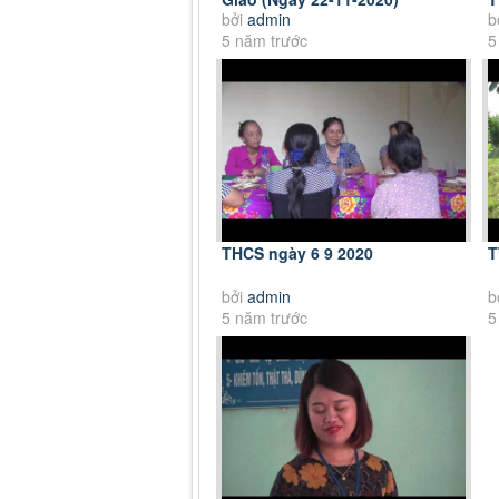
bởi
admin
b
5 năm trước
5
THCS ngày 6 9 2020
T
bởi
admin
b
5 năm trước
5