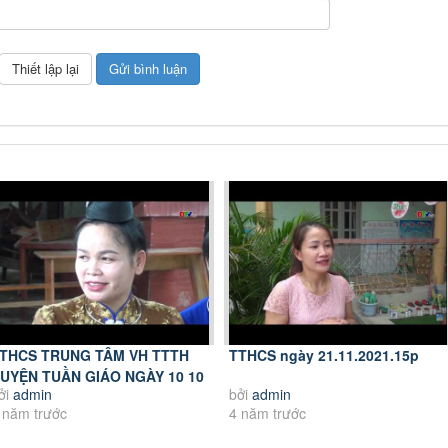
THCS TRUNG TÂM VH TTTH
TTHCS ngày 21.11.2021.15p
UYỆN TUẦN GIÁO NGÀY 10 10
ởi
admin
bởi
admin
021
 năm trước
4 năm trước