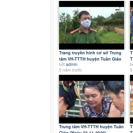
Trang truyền hình cơ sở Trung
T
tâm VH-TTTH huyện Tuần Giáo
T
bởi
admin
b
(Ngày 20-6-2021)
T
5 năm trước
5
Trung tâm VH-TTTH huyện Tuần
T
Giáo (Ngày 22-11-2020)
T