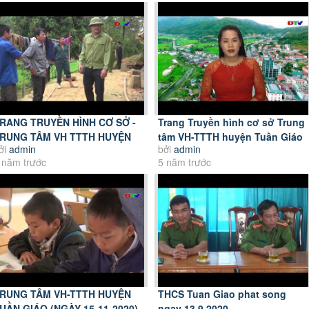
RANG TRUYỀN HÌNH CƠ SỞ -
Trang Truyền hình cơ sở Trung
RUNG TÂM VH TTTH HUYỆN
tâm VH-TTTH huyện Tuần Giáo
ởi
admin
bởi
admin
UẦN GIÁO NGÀY 13. 6....
(Ngày 6-6-2021)
 năm trước
5 năm trước
RUNG TÂM VH-TTTH HUYỆN
THCS Tuan Giao phat song
UẦN GIÁO (NGÀY 15-11-2020)
ngay 13 9 2020