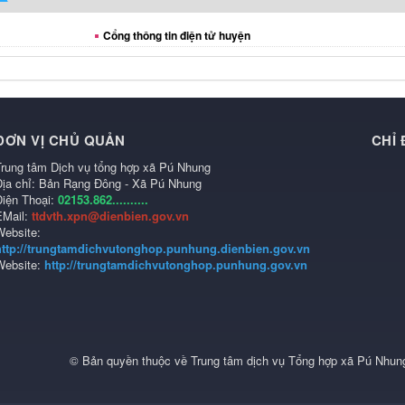
Cổng thông tin điện tử huyện
ĐƠN VỊ CHỦ QUẢN
CHỈ
Trung tâm Dịch vụ tổng hợp xã Pú Nhung
Địa chỉ: Bản Rạng Đông - Xã Pú Nhung
Điện Thoại:
02153.862..........
EMail:
ttdvth.xpn@dienbien.gov.vn
Website:
http://trungtamdichvutonghop.punhung.dienbien.gov.vn
Website:
http://trungtamdichvutonghop.punhung.gov.vn
© Bản quyền thuộc về
Trung tâm dịch vụ Tổng hợp xã Pú Nhung