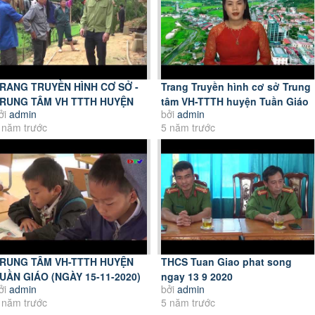
RANG TRUYỀN HÌNH CƠ SỞ -
Trang Truyền hình cơ sở Trung
RUNG TÂM VH TTTH HUYỆN
tâm VH-TTTH huyện Tuần Giáo
ởi
admin
bởi
admin
UẦN GIÁO NGÀY 13. 6....
(Ngày 6-6-2021)
 năm trước
5 năm trước
RUNG TÂM VH-TTTH HUYỆN
THCS Tuan Giao phat song
UẦN GIÁO (NGÀY 15-11-2020)
ngay 13 9 2020
ởi
admin
bởi
admin
 năm trước
5 năm trước