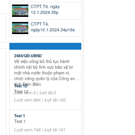
CTPT.T6. ngày
12.1.2024.35p
CTPT.T4.
ngày10.1.2024.34p16s
2484/QĐ-UBND
Về việc công bố thủ tục hành
chính nội bộ lĩnh vực bảo vệ bí
mật nhà nước thuộc phạm vi,
chức năng quản lý của Công an
tỉnh Điện Biên
Test 12
Test 12
Lượt xem:0 | lượt tải:0
Lượt xem:864 | lượt tải:160
Test 1
Test 1
Lượt xem:748 | lượt tải:161