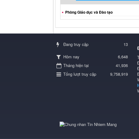
Phòng Giáo dục và Đào tạo
Đang truy cập
13
6,648
Hôm nay
Tháng hiện tại
41,936
Tổng lượt truy cập
9,758,919