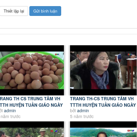
RANG TH CS TRUNG TÂM VH
TRANG TH-CS TRUNG TÂM VH
TTH HUYỆN TUẦN GIÁO NGÀY
TTTH HUYỆN TUẦN GIÁO NGÀY
ởi
admin
bởi
admin
 7 2021
27 6 2021
 năm trước
5 năm trước