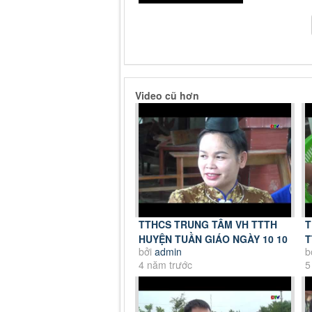
Video cũ hơn
TTHCS TRUNG TÂM VH TTTH
T
HUYỆN TUẦN GIÁO NGÀY 10 10
T
bởi
admin
b
2021
4
4 năm trước
5