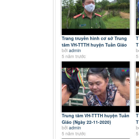
Trang truyền hình cơ sở Trung
T
tâm VH-TTTH huyện Tuần Giáo
T
bởi
admin
b
(Ngày 20-6-2021)
T
5 năm trước
5
Trung tâm VH-TTTH huyện Tuần
T
Giáo (Ngày 22-11-2020)
T
bởi
admin
b
5 năm trước
5