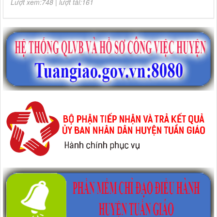
Lượt xem:748 | lượt tải:161