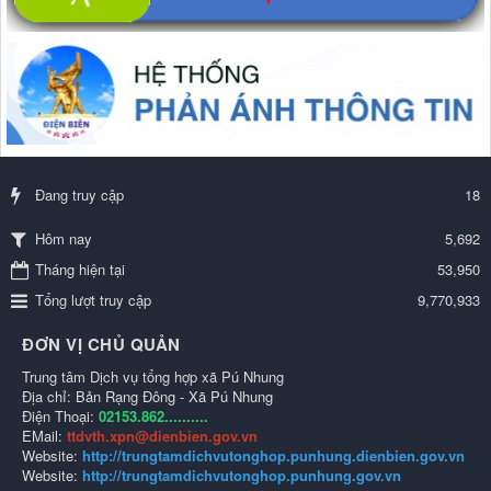
Đang truy cập
18
5,692
Hôm nay
Tháng hiện tại
53,950
Tổng lượt truy cập
9,770,933
ĐƠN VỊ CHỦ QUẢN
Trung tâm Dịch vụ tổng hợp xã Pú Nhung
Địa chỉ: Bản Rạng Đông - Xã Pú Nhung
Điện Thoại:
02153.862..........
EMail:
ttdvth.xpn@dienbien.gov.vn
Website:
http://trungtamdichvutonghop.punhung.dienbien.gov.vn
Website:
http://trungtamdichvutonghop.punhung.gov.vn