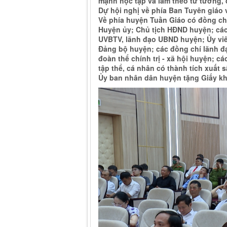
mạnh học tập và làm theo tư tưởng,
Dự hội nghị về phía Ban Tuyên giáo
Về phía huyện Tuần Giáo có đồng chí
Huyện ủy; Chủ tịch HĐND huyện; cá
UVBTV, lãnh đạo UBND huyện; Ủy vi
Đảng bộ huyện; các đồng chí lãnh đ
đoàn thể chính trị - xã hội huyện; cá
tập thể, cá nhân có thành tích xuất
Ủy ban nhân dân huyện tặng Giấy k