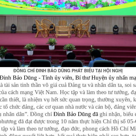
ĐỒNG CHÍ ĐINH BẢO DŨNG PHÁT BIỂU TẠI HỘI NGHỊ
Đinh Bảo Dũng - Tỉnh ủy viên, Bí thư Huyện ủy nhấn m
 tài sản tinh thần vô giá cuả Đảng ta và nhân dân ta, soi
i của cách mạng Việt Nam. Học tập và làm theo tư tưởng, 
 cần thiết, là nhiệm vụ hết sức quan trọng, thường xuyên, 
các tổ chức đảng, các cơ quan nhà nước và cán bộ, đảng viê
vụ nhân dân”. Đồng chí
Đinh Bảo Dũng đã
ghi nhận, biểu
 phương đã đạt được trong 10 năm thực hiện Chỉ thị số 0
ọc tập và làm theo tư tưởng, đạo đức, phong cách Hồ Chí Mi
ành động quyết liệt hơn, kết quả thực hiện phải cao hơn, t