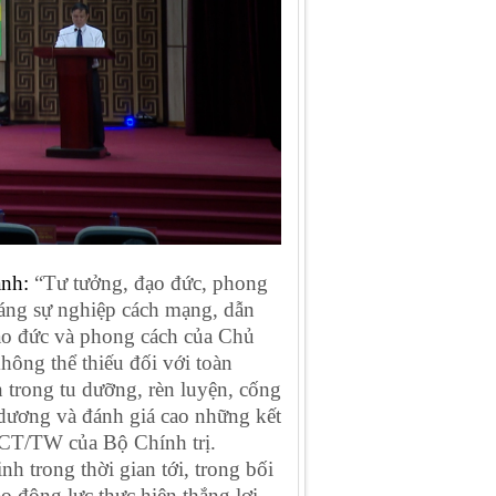
ạnh:
“Tư tưởng, đạo đức, phong
 sáng sự nghiệp cách mạng, dẫn
đạo đức và phong cách của Chủ
không thể thiếu đối với toàn
n trong tu dưỡng, rèn luyện, cống
 dương và đánh giá cao những kết
5-CT/TW của Bộ Chính trị.
nh trong thời gian tới, trong bối
ạo động lực thực hiện thắng lợi