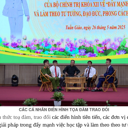
CÁC CÁ NHÂN ĐIỂN HÌNH TỌA ĐÀM TRAO ĐỔI
h thức toạ đàm, trao đổi
các điển hình tiên tiến, các đơn vị
giải pháp trong đẩy mạnh việc học tập và làm theo theo t