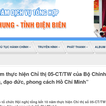
HỦ TỤC HÀNH CHÍNH
TRUYỀN HÌNH
PHÁT THANH
ALBUM
ăm thực hiện Chỉ thị 05-CT/TW của Bộ Chính
g, đạo đức, phong cách Hồ Chí Minh”
tổ chức Hội nghị tổng kết 10 năm thực hiện Chỉ thị số 05-CT/TW 