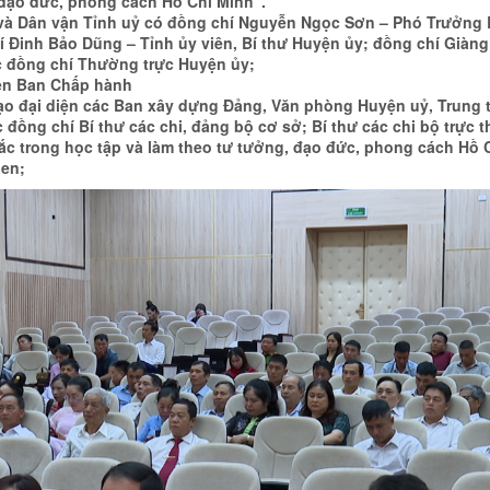
 đạo đức, phong cách Hồ Chí Minh”.
 và Dân vận Tỉnh uỷ có đồng chí Nguyễn Ngọc Sơn – Phó Trưởng 
 Đinh Bảo Dũng – Tỉnh ủy viên, Bí thư Huyện ủy; đồng chí Giàng
c đồng chí Thường trực Huyện ủy;
ên Ban Chấp hành
ạo đại diện các Ban xây dựng Đảng, Văn phòng Huyện uỷ, Trung 
c đồng chí Bí thư các chi, đảng bộ cơ sở; Bí thư các chi bộ trực 
 sắc trong học tập và làm theo tư tưởng, đạo đức, phong cách Hồ 
hen;