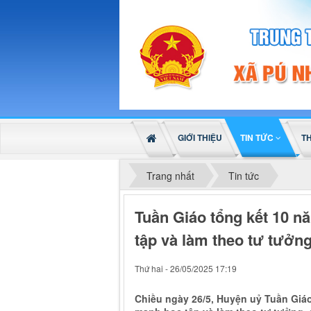
GIỚI THIỆU
TIN TỨC
T
Trang nhất
Tin tức
Tuần Giáo tổng kết 10 n
tập và làm theo tư tưởn
Thứ hai - 26/05/2025 17:19
Chiều ngày 26/5, Huyện uỷ Tuần Giáo 