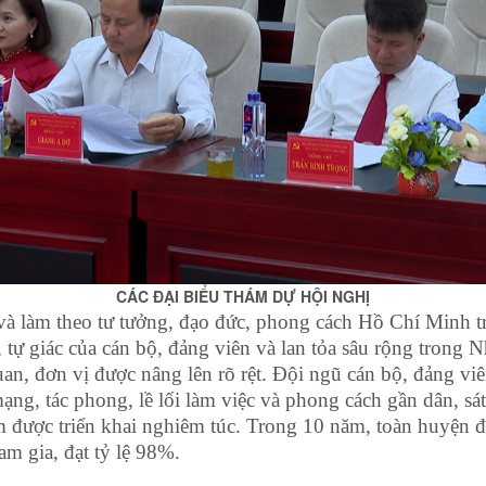
CÁC ĐẠI BIỂU THÁM DỰ HỘI NGHỊ
và làm theo tư tưởng, đạo đức, phong cách Hồ Chí Minh t
 tự giác của cán bộ, đảng viên và lan tỏa sâu rộng trong
uan, đơn vị được nâng lên rõ rệt. Đội ngũ cán bộ, đảng viê
ạng, tác phong, lề lối làm việc và phong cách gần dân, sát
 được triển khai nghiêm túc. Trong 10 năm, toàn huyện đ
am gia, đạt tỷ lệ 98%.