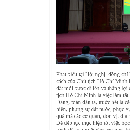
Phát biểu tại Hội nghị, đồng chí
cách của Chủ tịch Hồ Chí Minh là
dắt mỗi bước đi lên và thắng lợ
tịch Hồ Chí Minh là việc làm rất
Đảng, toàn dân ta, truớc hết là 
hiến, phụng sự đất nước, phục 
quả mà các cơ quan, đơn vị, địa
Để tiếp tục thực hiện tốt việc h
cảnh đặt ra quyết tâm cao hơn, h