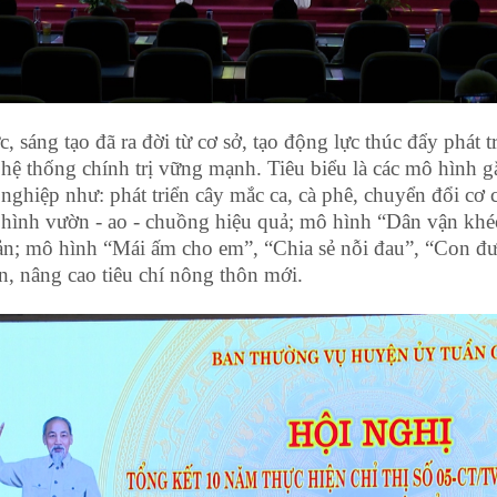
c, sáng tạo đã ra đời từ cơ sở, tạo động lực thúc đẩy phát t
hệ thống chính trị vững mạnh. Tiêu biểu là các mô hình 
nghiệp như: phát triển cây mắc ca, cà phê, chuyển đổi cơ 
ô hình vườn - ao - chuồng hiệu quả; mô hình “Dân vận kh
ản; mô hình “Mái ấm cho em”, “Chia sẻ nỗi đau”, “Con đư
n, nâng cao tiêu chí nông thôn mới.