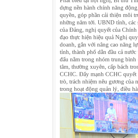
Phát biểu tại hội nghị, Bí thư
dựng nền hành chính năng động, 
quyền, góp phần cải thiện môi trư
những năm tới. UBND tỉnh, các s
của Đảng, nghị quyết của Chính 
đạo thực hiện hiệu quả Nghị qu
doanh, gắn với nâng cao năng lự
tỉnh, thành phố dẫn đầu cả nước 
đấu nằm trong nhóm trung bình c
tâm, thường xuyên, cấp bách tro
CCHC. Đẩy mạnh CCHC quyết liệt,
trò, trách nhiệm nêu gương của
trong hoạt động quản lý, điều h