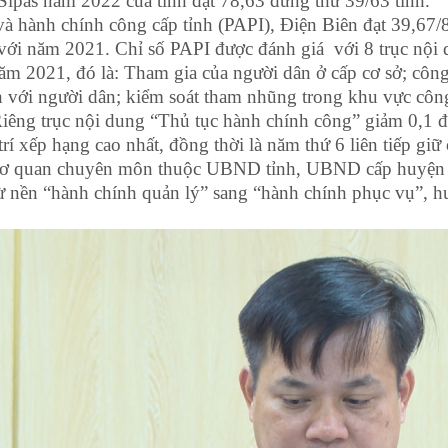
Sipas năm 2022 của tỉnh đạt 78,63 đứng thứ 39/63 tỉnh.
 và hành chính công cấp tỉnh (PAPI), Điện Biên đạt 39,67/
o với năm 2021. Chỉ số PAPI được đánh giá với 8 trục nộ
ăm 2021, đó là: Tham gia của người dân ở cấp cơ sở; công
ình với người dân; kiểm soát tham nhũng trong khu vực cô
. Riêng trục nội dung “Thủ tục hành chính công” giảm 0,1
rí xếp hạng cao nhất, đồng thời là năm thứ 6 liên tiếp giữ
 cơ quan chuyên môn thuộc UBND tỉnh, UBND cấp huyện đ
ừ nền “hành chính quản lý” sang “hành chính phục vụ”, hư