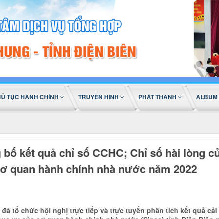
HỦ TỤC HÀNH CHÍNH
TRUYỀN HÌNH
PHÁT THANH
ALBUM
g bố kết quả chỉ số CCHC; Chỉ số hài lòng c
 cơ quan hành chính nhà nước năm 2022
đã tổ chức hội nghị trực tiếp và trực tuyến phân tích kết quả cải