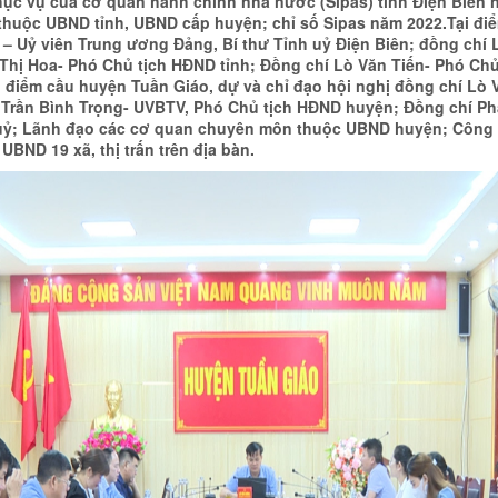
hục vụ của cơ quan hành chính nhà nước (Sipas) tỉnh Điện Biên 
uộc UBND tỉnh, UBND cấp huyện; chỉ số Sipas năm 2022.Tại điểm
– Uỷ viên Trung ương Đảng, Bí thư Tỉnh uỷ Điện Biên; đồng chí 
hị Hoa- Phó Chủ tịch HĐND tỉnh; Đồng chí Lò Văn Tiến- Phó Ch
i điểm cầu huyện Tuần Giáo, dự và chỉ đạo hội nghị đồng chí Lò
 Trần Bình Trọng- UVBTV, Phó Chủ tịch HĐND huyện; Đồng chí P
 uỷ; Lãnh đạo các cơ quan chuyên môn thuộc UBND huyện; Côn
BND 19 xã, thị trấn trên địa bàn.