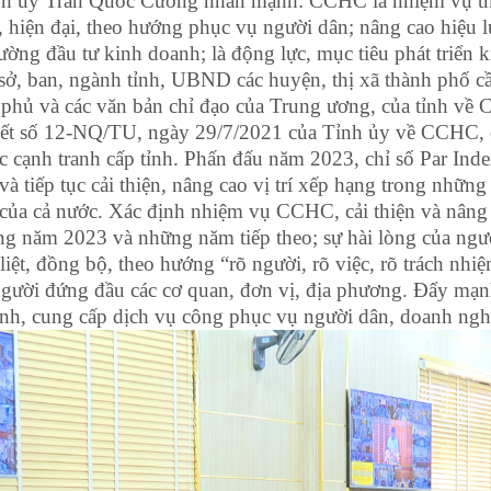
 Tỉnh ủy Trần Quốc Cường nhấn mạnh: CCHC là nhiệm vụ t
hiện đại, theo hướng phục vụ người dân; nâng cao hiệu lự
ờng đầu tư kinh doanh; là động lực, mục tiêu phát triển ki
ở, ban, ngành tỉnh, UBND các huyện, thị xã thành phố cần 
phủ và các văn bản chỉ đạo của Trung ương, của tỉnh về 
yết số 12-NQ/TU, ngày 29/7/2021 của Tỉnh ủy về CCHC, cả
c cạnh tranh cấp tỉnh. Phấn đấu năm 2023, chỉ số Par In
và tiếp tục cải thiện, nâng cao vị trí xếp hạng trong nhữn
ủa cả nước. Xác định nhiệm vụ CCHC, cải thiện và nâng c
ng năm 2023 và những năm tiếp theo; sự hài lòng của ngườ
 đồng bộ, theo hướng “rõ người, rõ việc, rõ trách nhiệ
 người đứng đầu các cơ quan, đơn vị, địa phương. Đẩy mạ
ành, cung cấp dịch vụ công phục vụ người dân, doanh ngh