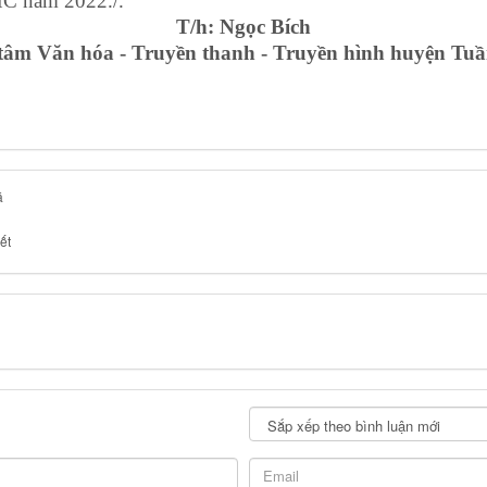
HC năm 2022./.
T/h: Ngọc Bích
tâm Văn hóa - Truyền thanh - Truyền hình huyện Tu
á
ết