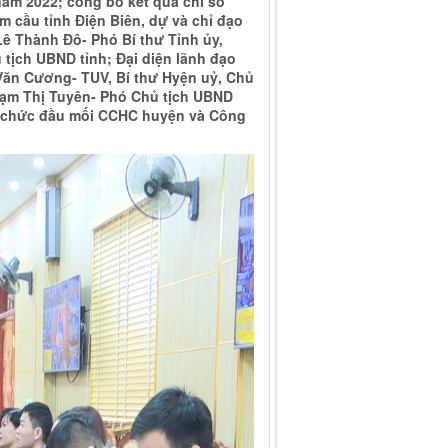
năm 2022; công bố kết quả chỉ số
 cầu tỉnh Điện Biên, dự và chỉ đạo
Lê Thành Đô- Phó Bí thư Tỉnh ủy,
ủ tịch UBND tỉnh; Đại diện lãnh đạo
 Văn Cương- TUV, Bí thư Hyện uỷ, Chủ
hạm Thị Tuyên- Phó Chủ tịch UBND
g chức đầu mối CCHC huyện và Công