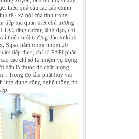
hường xuyên, liên tục nhằm xây
c, hiệu quả của các cấp chính
nh tế - xã hội của tỉnh trong
tiếp tục quán triệt chủ trương
CCHC; tăng cường lãnh đạo, chỉ
i thiện môi trường đầu tư kinh
dex, Sipas nằm trong nhóm 20
g năm tiếp theo; chỉ số PAPI phấn
ao các chỉ số là nhiệm vụ trọng
i dân là thước đo chất lượng
m”. Trong đó cần phát huy vai
nh ứng dụng công nghệ thông tin
iệp.