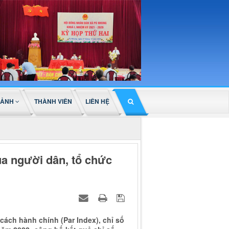
 ẢNH
THÀNH VIÊN
LIÊN HỆ
ủa người dân, tổ chức
 cách hành chính (Par Index), chỉ số