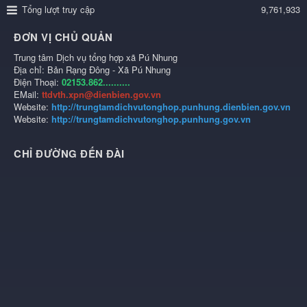
Tổng lượt truy cập
9,761,933
ĐƠN VỊ CHỦ QUẢN
Trung tâm Dịch vụ tổng hợp xã Pú Nhung
Địa chỉ: Bản Rạng Đông - Xã Pú Nhung
Điện Thoại:
02153.862..........
EMail:
ttdvth.xpn@dienbien.gov.vn
Website:
http://trungtamdichvutonghop.punhung.dienbien.gov.vn
Website:
http://trungtamdichvutonghop.punhung.gov.vn
CHỈ ĐƯỜNG ĐẾN ĐÀI