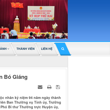
 ẢNH
THÀNH VIÊN
LIÊN HỆ
ản Bó Giáng
 tộc nhân kỷ niệm 94 năm ngày thành
 viên Ban Thường vụ Tỉnh ủy, Trưởng
 Phó Bí thư Thường trực Huyện ủy,