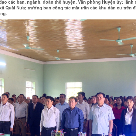
 đạo các ban, ngành, đoàn thể huyện, Văn phòng Huyện ủy; lãn
 xã Quài Nưa; trưởng ban công tác mặt trận các khu dân cư trên 
áng.