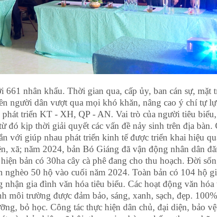
 661 nhân khẩu. Thời gian qua, cấp ủy, ban cán sự, mặt tr
yền người dân vượt qua mọi khó khăn, nâng cao ý chí tự l
 phát triển KT - XH, QP - AN. Vai trò của người tiêu biểu,
từ đó kịp thời giải quyết các vấn đề nảy sinh trên địa bà
n với giúp nhau phát triển kinh tế được triển khai hiệu qu
n, xã; năm 2024, bản Bó Giáng đã vận động nhân dân đă
 hiện bản có 30ha cây cà phê đang cho thu hoạch. Đời sống
n nghèo 50 hộ vào cuối năm 2024. Toàn bản có 104 hộ gi
g nhận gia đình văn hóa tiêu biểu. Các hoạt động văn hóa 
sinh môi trường được đảm bảo, sáng, xanh, sạch, đẹp. 100%
ỡng, bỏ học. Công tác thực hiện dân chủ, đại diện, bảo vệ