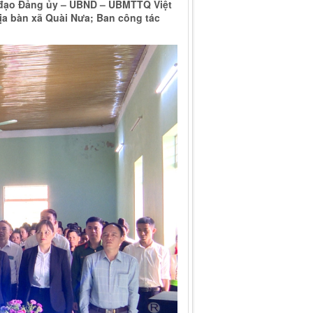
h đạo Đảng ủy – UBND – UBMTTQ Việt
địa bàn xã Quài Nưa; Ban công tác