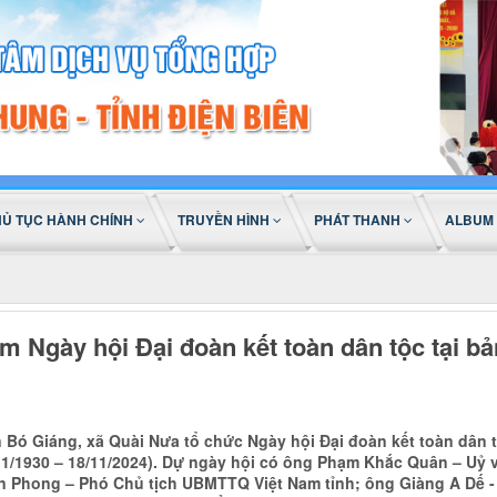
HỦ TỤC HÀNH CHÍNH
TRUYỀN HÌNH
PHÁT THANH
ALBUM
m Ngày hội Đại đoàn kết toàn dân tộc tại b
n Bó Giáng, xã Quài Nưa tổ chức Ngày hội Đại đoàn kết toàn dân
/11/1930 – 18/11/2024). Dự ngày hội có ông Phạm Khắc Quân – Uỷ
 Phong – Phó Chủ tịch UBMTTQ Việt Nam tỉnh; ông Giàng A Dế -