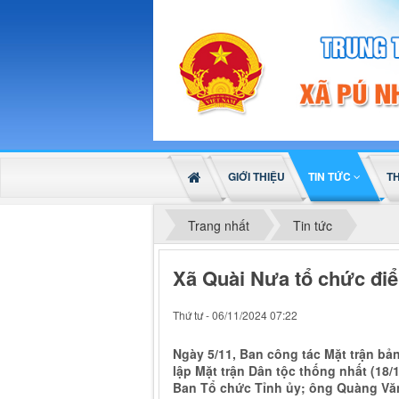
GIỚI THIỆU
TIN TỨC
T
Trang nhất
Tin tức
Xã Quài Nưa tổ chức điể
Thứ tư - 06/11/2024 07:22
Ngày 5/11, Ban công tác Mặt trận bả
lập Mặt trận Dân tộc thống nhất (18
Ban Tổ chức Tỉnh ủy; ông Quàng Văn