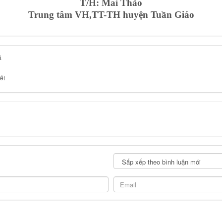
T/H: Mai Thảo
Trung tâm VH,TT-TH huyện Tuần Giáo
á
ết