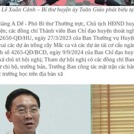
 Lê Xuân Cảnh – Bí thư huyện ủy Tuần Giáo phát biểu tạ
Giàng A Dế - Phó Bí thư Thường trực, Chủ tịch HĐND hu
n; các đồng chí Thành viên Ban Chỉ đạo huyện thoát ng
ố 2650-QĐ/HU, ngày 27/3/2023 của Ban Thường vụ Huyện
 khai các dự án trồng cây Mắc ca và các dự án tái cơ cấu n
nh số 4265-QĐ/BCĐ, ngày 9/9/2024 của Ban Chỉ đạo huyệ
xã chủ trì hội nghị; Tham dự hội nghị có các đồng chí B
chi bộ, trưởng bản, Trưởng Ban công tác mặt trận các bản
c trường học trên địa bàn xã