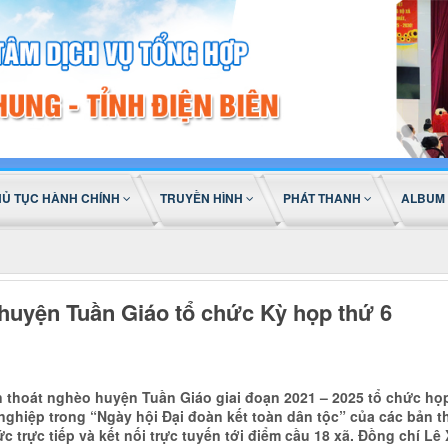
HỦ TỤC HÀNH CHÍNH
TRUYỀN HÌNH
PHÁT THANH
ALBUM
huyện Tuần Giáo tổ chức Kỳ họp thứ 6
 thoát nghèo huyện Tuần Giáo giai đoạn 2021 – 2025 tổ chức họp
nghiệp trong “Ngày hội Đại đoàn kết toàn dân tộc” của các bản t
c trực tiếp và kết nối trực tuyến tới điểm cầu 18 xã. Đồng chí L