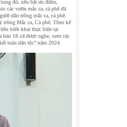
Trong đó, nêu bật ưu điểm,
óc các vườn mắc ca, cà phê đã
gười dân trồng mắc ca, cà phê.
ký trồng Mắc ca, Cà phê. Theo kế
êu triển khai thực hiện tại
ịa bàn 18 xã được nghe, xem các
kết toàn dân tộc” năm 2024.