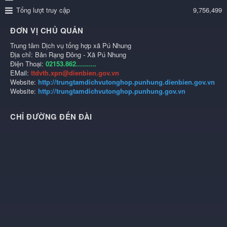
Tổng lượt truy cập
9,756,499
ĐƠN VỊ CHỦ QUẢN
Trung tâm Dịch vụ tổng hợp xã Pú Nhung
Địa chỉ: Bản Rạng Đông - Xã Pú Nhung
Điện Thoại:
02153.862..........
EMail:
ttdvth.xpn@dienbien.gov.vn
Website:
http://trungtamdichvutonghop.punhung.dienbien.gov.vn
Website:
http://trungtamdichvutonghop.punhung.gov.vn
CHỈ ĐƯỜNG ĐẾN ĐÀI