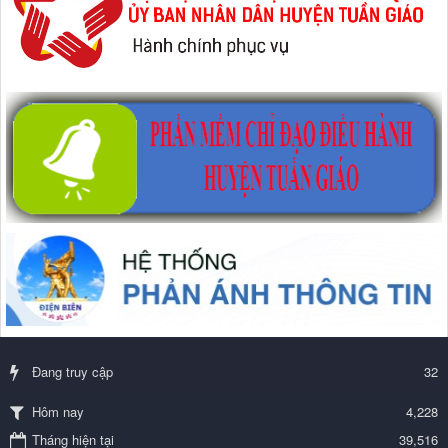
Đang truy cập
32
4,228
Hôm nay
Tháng hiện tại
39,516