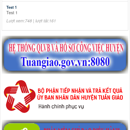
Test 1
Test 1
Lượt xem:748 | lượt tải:161