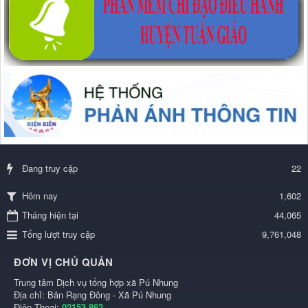
Đang truy cập
22
1,602
Hôm nay
Tháng hiện tại
44,065
Tổng lượt truy cập
9,761,048
ĐƠN VỊ CHỦ QUẢN
Trung tâm Dịch vụ tổng hợp xã Pú Nhung
Địa chỉ: Bản Rạng Đông - Xã Pú Nhung
Điện Thoại:
02153.862..........