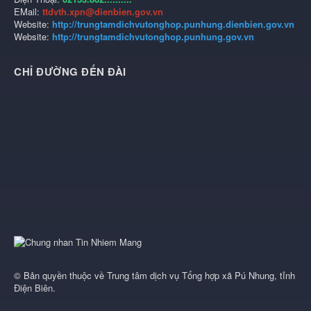
EMail:
ttdvth.xpn@dienbien.gov.vn
Website:
http://trungtamdichvutonghop.punhung.dienbien.gov.vn
Website:
http://trungtamdichvutonghop.punhung.gov.vn
CHỈ ĐƯỜNG ĐẾN ĐÀI
© Bản quyền thuộc về
Trung tâm dịch vụ Tổng hợp xã Pú Nhung, tỉnh
Điện Biên
.