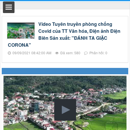
hất
Video Tuyên truyền phòng chống
Covid của TT Văn hóa, Điện ảnh Điện
Biên Sản xuất: "ĐÁNH TA GIẶC
CORONA"
09/09/2021 08:42:00 AM
Đã xem: 580
Phản hồi: 0
nh chính
h