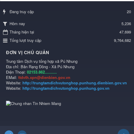
Đang truy cập
20
5,236
Hôm nay
Tháng hiện tại
47,699
Tổng lượt truy cập
9,764,682
ĐƠN VỊ CHỦ QUẢN
Trung tâm Dịch vụ tổng hợp xã Pú Nhung
Địa chỉ: Bản Rạng Đông - Xã Pú Nhung
Điện Thoại:
02153.862..........
EMail:
ttdvth.xpn@dienbien.gov.vn
Website:
http://trungtamdichvutonghop.punhung.dienbien.gov.vn
Website:
http://trungtamdichvutonghop.punhung.gov.vn