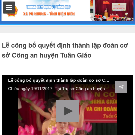
hất
Lễ công bố quyết định thành lập đoàn cơ
sở Công an huyện Tuần Giáo
nh chính
Lễ công bố quyết định thành lập đoàn cơ sở Công an huyện Tuần Giáo
Chiều ngày 19/11/2017, Tại Trụ sở Công an huyện Tuần Giáo, Ban Thường vụ huyện Đoàn và đảng ủy, lãnh đạo Công an huyện Tuần Giáo đã long trọng tổ chức Lễ công bố quyết định thành lập đoàn cơ sở Công an huyện Tuần Giáo. Kết nghĩa giữa Chi Đoàn Cảnh sát Giao Thông và Chi Đoàn Trường Mầm non Khong Hin xã Mường Khong.
h