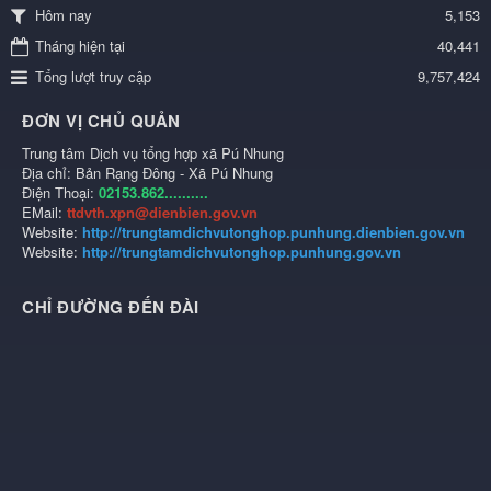
5,153
Hôm nay
Tháng hiện tại
40,441
Tổng lượt truy cập
9,757,424
ĐƠN VỊ CHỦ QUẢN
Trung tâm Dịch vụ tổng hợp xã Pú Nhung
Địa chỉ: Bản Rạng Đông - Xã Pú Nhung
Điện Thoại:
02153.862..........
EMail:
ttdvth.xpn@dienbien.gov.vn
Website:
http://trungtamdichvutonghop.punhung.dienbien.gov.vn
Website:
http://trungtamdichvutonghop.punhung.gov.vn
CHỈ ĐƯỜNG ĐẾN ĐÀI