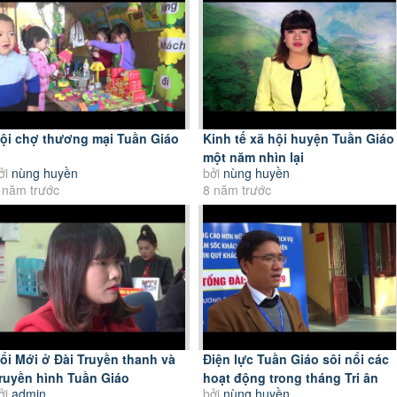
ội chợ thương mại Tuần Giáo
Kinh tế xã hội huyện Tuần Giáo
một năm nhìn lại
ởi
nùng huyền
bởi
nùng huyền
 năm trước
8 năm trước
ổi Mới ở Đài Truyền thanh và
Điện lực Tuần Giáo sôi nổi các
ruyền hình Tuần Giáo
hoạt động trong tháng Tri ân
ởi
admin
bởi
nùng huyền
khách hàng”