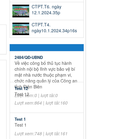
CTPT.T6. ngày
12.1.2024.35p
CTPT.T4.
ngày10.1.2024.34p16s
2484/QĐ-UBND
Về việc công bố thủ tục hành
chính nội bộ lĩnh vực bảo vệ bí
mật nhà nước thuộc phạm vi,
chức năng quản lý của Công an
tỉnh Điện Biên
Test 12
Test 12
Lượt xem:0 | lượt tải:0
Lượt xem:864 | lượt tải:160
Test 1
Test 1
Lượt xem:748 | lượt tải:161