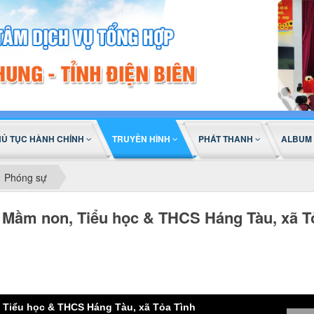
HỦ TỤC HÀNH CHÍNH
TRUYỀN HÌNH
PHÁT THANH
ALBUM
Phóng sự
 Mầm non, Tiểu học & THCS Háng Tàu, xã T
Tiểu học & THCS Háng Tàu, xã Tỏa Tình