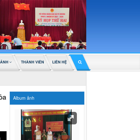
 ẢNH
THÀNH VIÊN
LIÊN HỆ
ỏa
Album ảnh