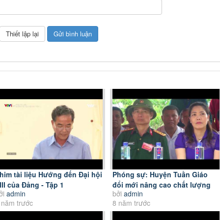
him tài liệu Hướng đến Đại hội
Phóng sự: Huyện Tuần Giáo
III của Đảng - Tập 1
đổi mới nâng cao chất lượng
ởi
admin
bởi
admin
huấn luyện,...
 năm trước
8 năm trước