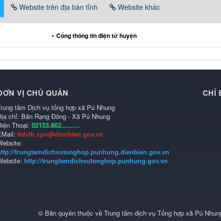
Website trên địa bàn tỉnh
Website khác
Cổng thông tin điện tử huyện
ĐƠN VỊ CHỦ QUẢN
CHỈ
Trung tâm Dịch vụ tổng hợp xã Pú Nhung
Địa chỉ: Bản Rạng Đông - Xã Pú Nhung
Điện Thoại:
02153.862..........
EMail:
ttdvth.xpn@dienbien.gov.vn
Website:
http://trungtamdichvutonghop.punhung.dienbien.gov.vn
Website:
http://trungtamdichvutonghop.punhung.gov.vn
© Bản quyền thuộc về
Trung tâm dịch vụ Tổng hợp xã Pú Nhung