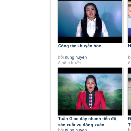
Công tác khuyến học
H
bởi
nùng huyền
b
8 năm trước
8
Tuần Giáo đẩy nhanh tiến độ
Đ
sản xuất vụ động xuân
T
bởi
nùng huyền
b