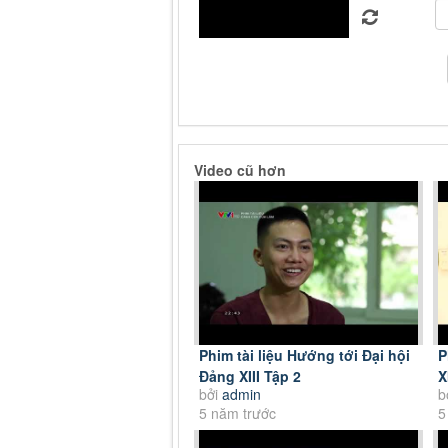
Video cũ hơn
Phim tài liệu Hướng tới Đại hội
P
Đảng XIII Tập 2
X
bởi
admin
b
5 năm trước
5