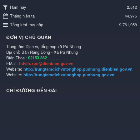
2,512
Hôm nay
Tháng hiện tại
44,975
Tổng lượt truy cập
9,761,958
ĐƠN VỊ CHỦ QUẢN
Trung tâm Dịch vụ tổng hợp xã Pú Nhung
Địa chỉ: Bản Rạng Đông - Xã Pú Nhung
Điện Thoại:
02153.862..........
EMail:
ttdvth.xpn@dienbien.gov.vn
Website:
http://trungtamdichvutonghop.punhung.dienbien.gov.vn
Website:
http://trungtamdichvutonghop.punhung.gov.vn
CHỈ ĐƯỜNG ĐẾN ĐÀI