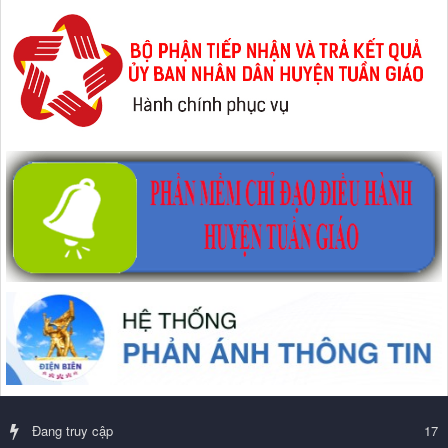
Đang truy cập
17