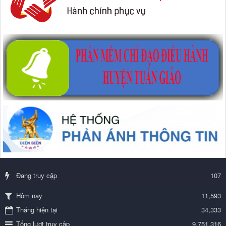
Đang truy cập
107
11,593
Hôm nay
Tháng hiện tại
34,333
Tổng lượt truy cập
9,751,316