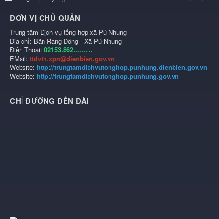
ĐƠN VỊ CHỦ QUẢN
Trung tâm Dịch vụ tổng hợp xã Pú Nhung
Địa chỉ: Bản Rạng Đông - Xã Pú Nhung
Điện Thoại:
02153.862..........
EMail:
ttdvth.xpn@dienbien.gov.vn
Website:
http://trungtamdichvutonghop.punhung.dienbien.gov.vn
Website:
http://trungtamdichvutonghop.punhung.gov.vn
CHỈ ĐƯỜNG ĐẾN ĐÀI