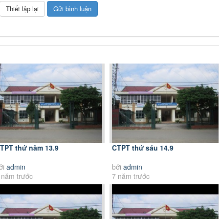
TPT thứ năm 13.9
CTPT thứ sáu 14.9
ởi
admin
bởi
admin
 năm trước
7 năm trước