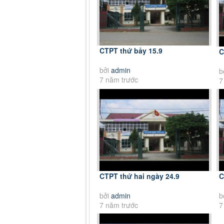
CTPT thứ bảy 15.9
C
bởi
admin
b
7 năm trước
7
CTPT thứ hai ngày 24.9
C
bởi
admin
b
7 năm trước
7