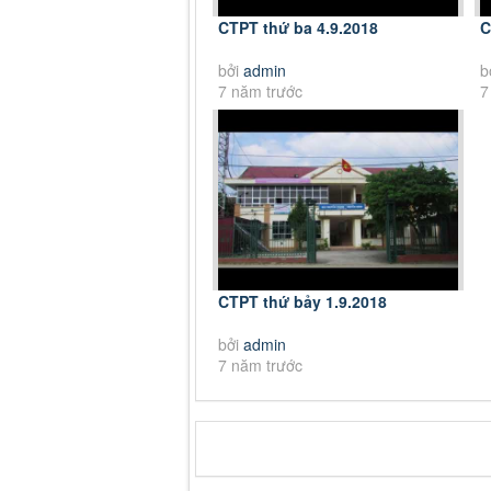
CTPT thứ ba 4.9.2018
C
bởi
admin
b
7 năm trước
7
CTPT thứ bảy 1.9.2018
bởi
admin
7 năm trước