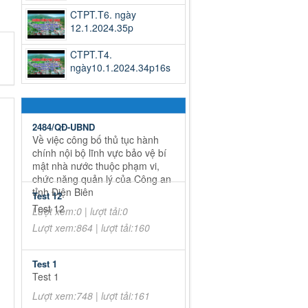
CTPT.T6. ngày
12.1.2024.35p
CTPT.T4.
ngày10.1.2024.34p16s
2484/QĐ-UBND
Về việc công bố thủ tục hành
chính nội bộ lĩnh vực bảo vệ bí
mật nhà nước thuộc phạm vi,
chức năng quản lý của Công an
tỉnh Điện Biên
Test 12
Test 12
Lượt xem:0 | lượt tải:0
Lượt xem:864 | lượt tải:160
Test 1
Test 1
Lượt xem:748 | lượt tải:161