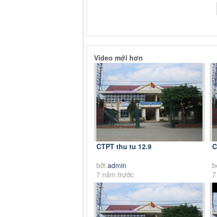
Video mới hơn
CTPT thu tu 12.9
C
bởi
admin
b
7 năm trước
7