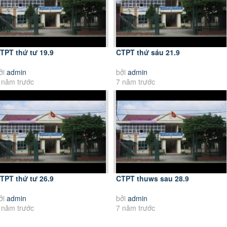
TPT thứ tư 19.9
CTPT thứ sáu 21.9
ởi
admin
bởi
admin
 năm trước
7 năm trước
TPT thứ tư 26.9
CTPT thuws sau 28.9
ởi
admin
bởi
admin
 năm trước
7 năm trước