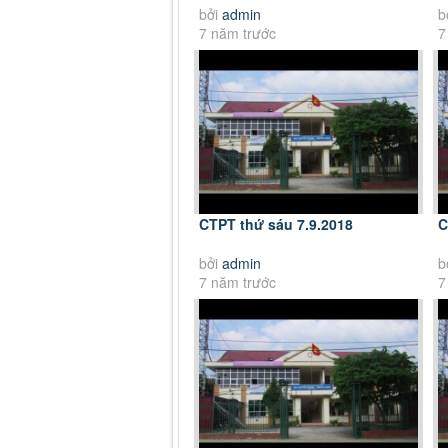
bởi
admin
b
7 năm trước
7
CTPT thứ sáu 7.9.2018
C
bởi
admin
b
7 năm trước
7