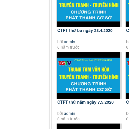
CTPT thứ ba ngày 28.4.2020
C
bởi
admin
b
6 năm trước
6
CTPT thứ năm ngày 7.5.2020
C
bởi
admin
b
6 năm trước
6