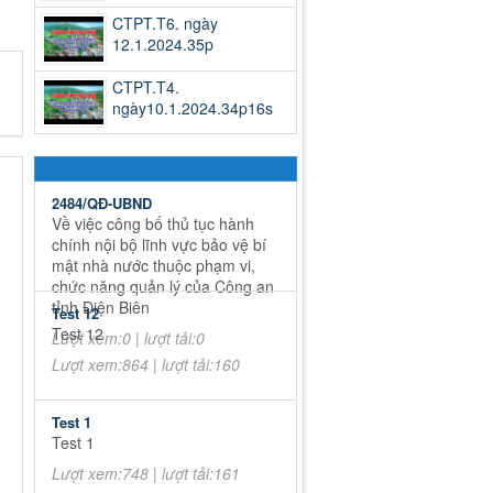
CTPT.T6. ngày
12.1.2024.35p
CTPT.T4.
ngày10.1.2024.34p16s
2484/QĐ-UBND
Về việc công bố thủ tục hành
chính nội bộ lĩnh vực bảo vệ bí
mật nhà nước thuộc phạm vi,
chức năng quản lý của Công an
tỉnh Điện Biên
Test 12
Test 12
Lượt xem:0 | lượt tải:0
Lượt xem:864 | lượt tải:160
Test 1
Test 1
Lượt xem:748 | lượt tải:161