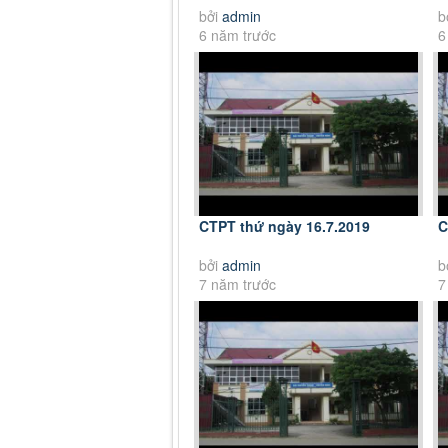
bởi
admin
b
6 năm trước
6
CTPT thứ ngày 16.7.2019
C
bởi
admin
b
7 năm trước
7