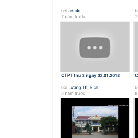
bởi
admin
b
7 năm trước
7
CTPT thu 3 ngay 02.01.2018
C
bởi
Lường Thị Bích
b
8 năm trước
8