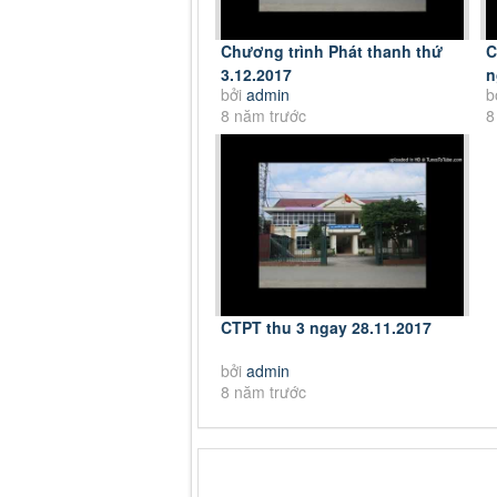
Chương trình Phát thanh thứ
C
3.12.2017
n
bởi
admin
b
8 năm trước
8
CTPT thu 3 ngay 28.11.2017
bởi
admin
8 năm trước