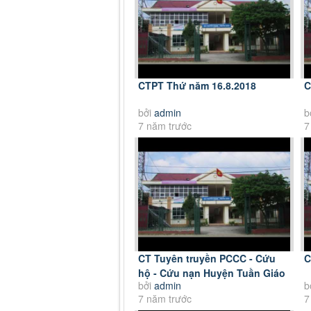
CTPT Thứ năm 16.8.2018
C
bởi
admin
b
7 năm trước
7
CT Tuyên truyền PCCC - Cứu
C
hộ - Cứu nạn Huyện Tuần Giáo
bởi
admin
b
28.8.2018
7 năm trước
7