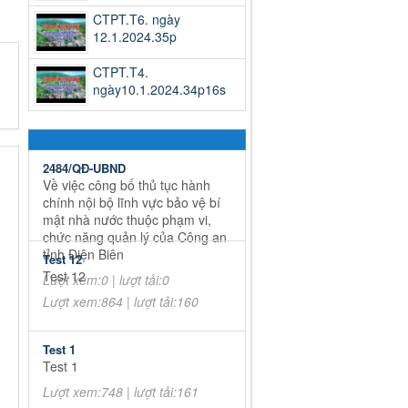
CTPT.T6. ngày
12.1.2024.35p
CTPT.T4.
ngày10.1.2024.34p16s
2484/QĐ-UBND
Về việc công bố thủ tục hành
chính nội bộ lĩnh vực bảo vệ bí
mật nhà nước thuộc phạm vi,
chức năng quản lý của Công an
tỉnh Điện Biên
Test 12
Test 12
Lượt xem:0 | lượt tải:0
Lượt xem:864 | lượt tải:160
Test 1
Test 1
Lượt xem:748 | lượt tải:161