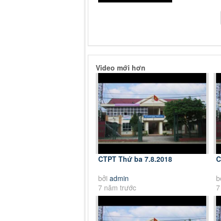
Video mới hơn
CTPT Thứ ba 7.8.2018
C
bởi
admin
b
7 năm trước
7