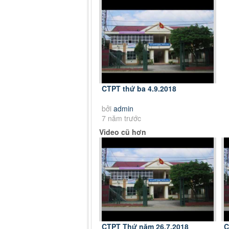
CTPT thứ ba 4.9.2018
bởi
admin
7 năm trước
Video cũ hơn
CTPT Thứ năm 26.7.2018
C