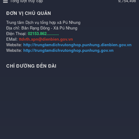
Tổng lượt truy cập
9,754,498
ĐƠN VỊ CHỦ QUẢN
Trung tâm Dịch vụ tổng hợp xã Pú Nhung
Địa chỉ: Bản Rạng Đông - Xã Pú Nhung
Điện Thoại:
02153.862..........
EMail:
ttdvth.xpn@dienbien.gov.vn
Website:
http://trungtamdichvutonghop.punhung.dienbien.gov.vn
Website:
http://trungtamdichvutonghop.punhung.gov.vn
CHỈ ĐƯỜNG ĐẾN ĐÀI