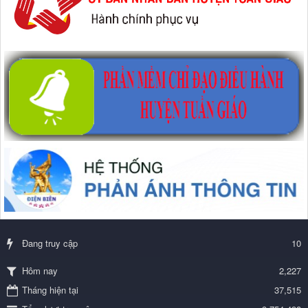
Đang truy cập
10
2,227
Hôm nay
Tháng hiện tại
37,515