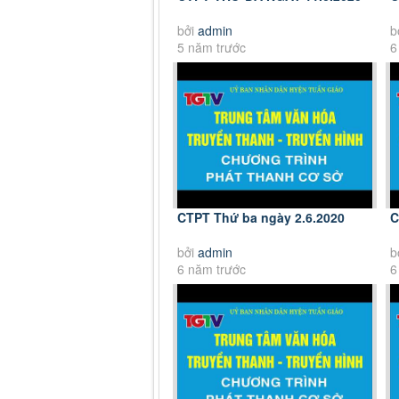
bởi
admin
b
5 năm trước
6
CTPT Thứ ba ngày 2.6.2020
C
bởi
admin
b
6 năm trước
6