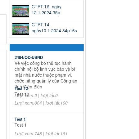
CTPT.T6. ngày
12.1.2024.35p
CTPT.T4.
ngày10.1.2024.34p16s
2484/QĐ-UBND
Về việc công bố thủ tục hành
chính nội bộ lĩnh vực bảo vệ bí
mật nhà nước thuộc phạm vi,
chức năng quản lý của Công an
tỉnh Điện Biên
Test 12
Test 12
Lượt xem:0 | lượt tải:0
Lượt xem:864 | lượt tải:160
Test 1
Test 1
Lượt xem:748 | lượt tải:161