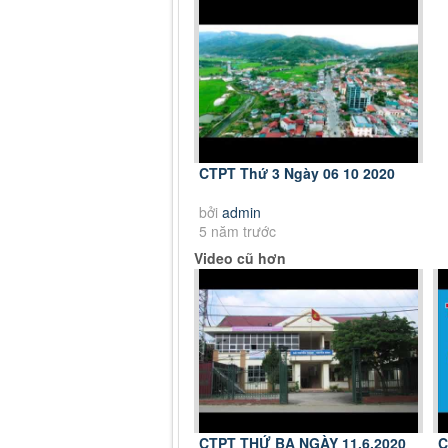
CTPT Thứ 3 Ngày 06 10 2020
bởi
admin
5 năm trước
Video cũ hơn
CTPT THỨ BA NGÀY 11.6.2020
C