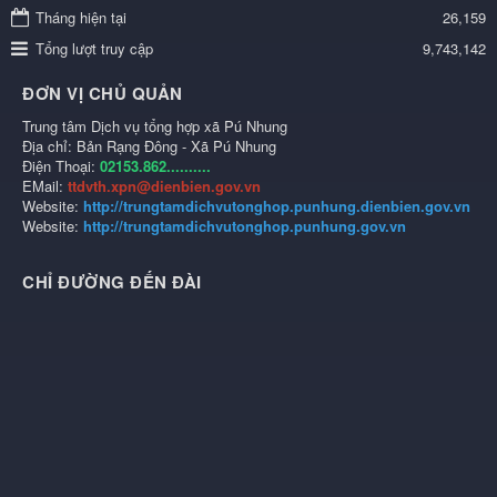
Tháng hiện tại
26,159
Tổng lượt truy cập
9,743,142
ĐƠN VỊ CHỦ QUẢN
Trung tâm Dịch vụ tổng hợp xã Pú Nhung
Địa chỉ: Bản Rạng Đông - Xã Pú Nhung
Điện Thoại:
02153.862..........
EMail:
ttdvth.xpn@dienbien.gov.vn
Website:
http://trungtamdichvutonghop.punhung.dienbien.gov.vn
Website:
http://trungtamdichvutonghop.punhung.gov.vn
CHỈ ĐƯỜNG ĐẾN ĐÀI