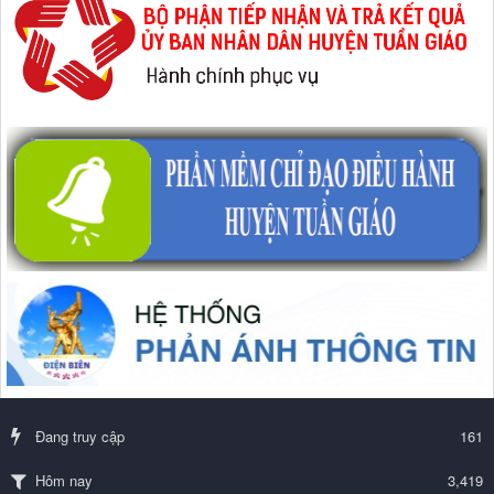
Đang truy cập
161
3,419
Hôm nay