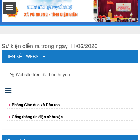
hất
Sự kiện diễn ra trong ngày 11/06/2026
LIÊN KẾT WEBSITE
nh chính
Website trên địa bàn huyện
h
Phòng Giáo dục và Đào tạo
Cổng thông tin điện tử huyện