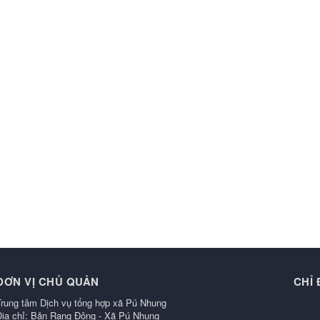
ĐƠN VỊ CHỦ QUẢN
CHỈ
Trung tâm Dịch vụ tổng hợp xã Pú Nhung
Địa chỉ: Bản Rạng Đông - Xã Pú Nhung