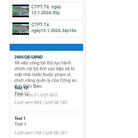
CTPT.T6. ngày
12.1.2024.35p
CTPT.T4.
ngày10.1.2024.34p16s
2484/QĐ-UBND
Về việc công bố thủ tục hành
chính nội bộ lĩnh vực bảo vệ bí
mật nhà nước thuộc phạm vi,
chức năng quản lý của Công an
tỉnh Điện Biên
Test 12
Test 12
Lượt xem:0 | lượt tải:0
Lượt xem:864 | lượt tải:160
Test 1
Test 1
Lượt xem:748 | lượt tải:161