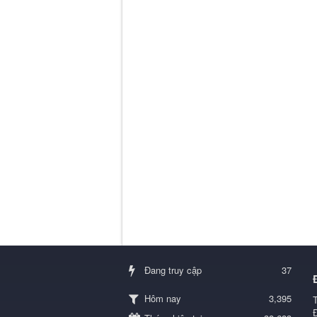
Đang truy cập
37
3,395
Hôm nay