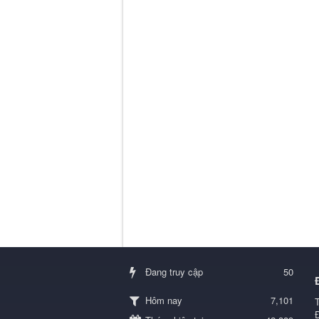
Đang truy cập
50
7,101
Hôm nay