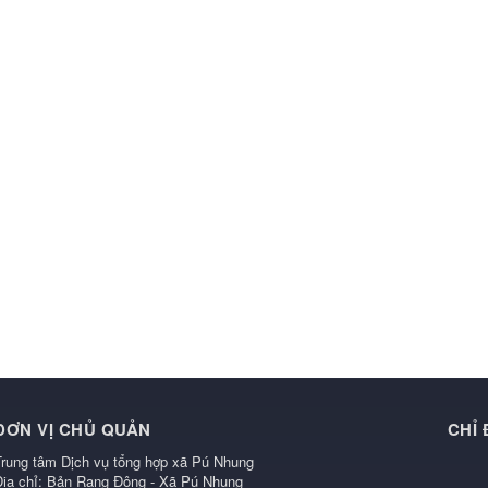
ĐƠN VỊ CHỦ QUẢN
CHỈ
Trung tâm Dịch vụ tổng hợp xã Pú Nhung
Địa chỉ: Bản Rạng Đông - Xã Pú Nhung