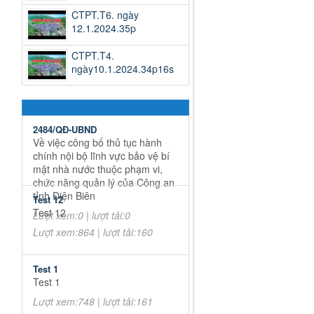
CTPT.T6. ngày
12.1.2024.35p
CTPT.T4.
ngày10.1.2024.34p16s
2484/QĐ-UBND
Về việc công bố thủ tục hành
chính nội bộ lĩnh vực bảo vệ bí
mật nhà nước thuộc phạm vi,
chức năng quản lý của Công an
tỉnh Điện Biên
Test 12
Test 12
Lượt xem:0 | lượt tải:0
Lượt xem:864 | lượt tải:160
Test 1
Test 1
Lượt xem:748 | lượt tải:161