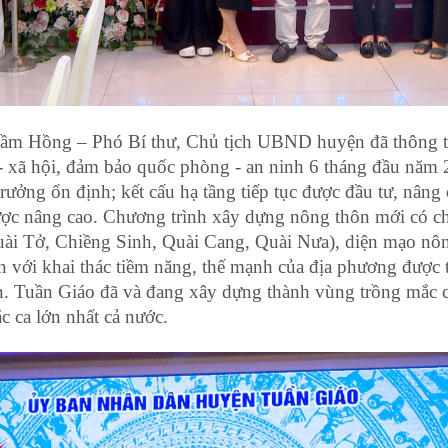
ầm Hồng – Phó Bí thư, Chủ tịch UBND huyện đã thông tin 
ế - xã hội, đảm bảo quốc phòng - an ninh 6 tháng đầu năm
trưởng ổn định; kết cấu hạ tầng tiếp tục được đầu tư, nâng 
ợc nâng cao. Chương trình xây dựng nông thôn mới có ch
ài Tở, Chiềng Sinh, Quài Cang, Quài Nưa), diện mạo nôn
n với khai thác tiềm năng, thế mạnh của địa phương được t
. Tuần Giáo đã và đang xây dựng thành vùng trồng mắc ca
c ca lớn nhất cả nước.