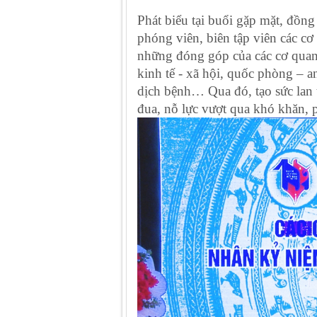
Phát biểu tại buổi gặp mặt, đồ
phóng viên, biên tập viên các cơ
những đóng góp của các cơ quan b
kinh tế - xã hội, quốc phòng – a
dịch bệnh… Qua đó, tạo sức lan t
đua, nỗ lực vượt qua khó khăn, p