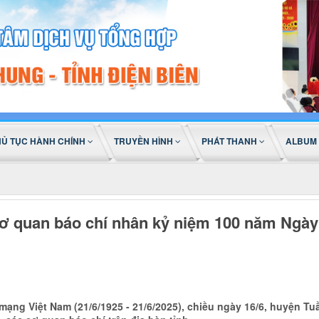
HỦ TỤC HÀNH CHÍNH
TRUYỀN HÌNH
PHÁT THANH
ALBUM
cơ quan báo chí nhân kỷ niệm 100 năm Ngày
ạng Việt Nam (21/6/1925 - 21/6/2025), chiều ngày 16/6, huyện T