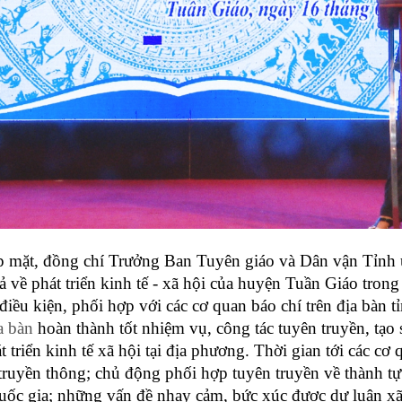
ặp mặt, đồng chí Trưởng Ban Tuyên giáo và Dân vận Tỉnh
ả về phát triển kinh tế - xã hội của huyện Tuần Giáo tro
iều kiện, phối hợp với các cơ quan báo chí trên địa bàn t
a bàn
hoàn thành tốt nhiệm vụ, công tác tuyên truyền, tạo
t triển kinh tế xã hội tại địa phương. Thời gian tới các cơ
truyền thông; chủ động phối hợp tuyên truyền về thành tựu
quốc gia; những vấn đề nhạy cảm, bức xúc được dư luận x