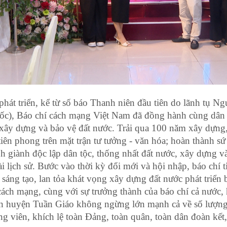
phát triển, kể từ số báo Thanh niên đầu tiên do lãnh tụ 
c), Báo chí cách mạng Việt Nam đã đồng hành cùng dân 
p xây dựng và bảo vệ đất nước. Trải qua 100 năm xây dựng
iên phong trên mặt trận tư tưởng - văn hóa; hoàn thành sứ
nh giành độc lập dân tộc, thống nhất đất nước, xây dựng 
i lịch sử. Bước vào thời kỳ đổi mới và hội nhập, báo chí t
áng tạo, lan tỏa khát vọng xây dựng đất nước phát triển 
cách mạng, cùng với sự trưởng thành của báo chí cả nước,
àn huyện Tuần Giáo không ngừng lớn mạnh cả về số lượng 
g viên, khích lệ toàn Đảng, toàn quân, toàn dân đoàn kết