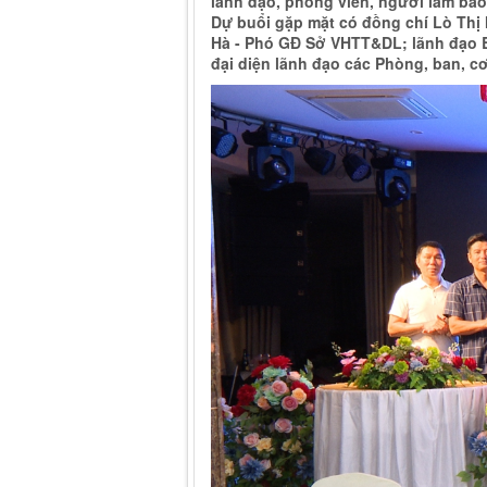
lãnh đạo, phóng viên, người làm báo,
Dự buổi gặp mặt có đồng chí Lò Thị
Hà - Phó GĐ Sở VHTT&DL; lãnh đạo B
đại diện lãnh đạo các Phòng, ban, c