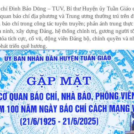
ng chí Đinh Bảo Dũng – TUV, Bí thư Huyện ủy Tuần Giáo 
 quan báo chí địa phương và Trung ương thường trú trên đ
áo chí trong công tác tuyên truyền; phản ánh trung thực v
n ninh, xây dựng Đảng, hệ thống chính trị, gương người tốt
ỏa tích cực, cổ vũ, động viên Đảng bộ, chính quyền và nhâ
hát triển quê hương.