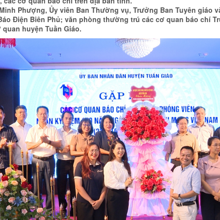
 các cơ quan báo chí trên địa bàn tỉnh.
 Minh Phượng, Ủy viên Ban Thường vụ, Trưởng Ban Tuyên giáo và
áo Điện Biên Phủ; văn phòng thường trú các cơ quan báo chí Tru
ơ quan huyện Tuần Giáo.