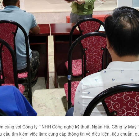
iên cùng với Công ty TNHH Công nghệ kỹ thuật Ngân Hà, Công ty May Tin
u cầu tìm kiếm việc làm; cung cấp thông tin về điều kiện, tiêu chuẩn, qu