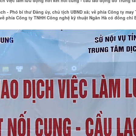
ch việc làm lưu động nơi kết nối cung - cầu lao động do Trung tâ
h - Phó bí thư Đảng ủy, chủ tịch UBND xã; về phía Công ty may 
ề phía Công ty TNHH Công nghệ kỹ thuật Ngân Hà có đồng chí B