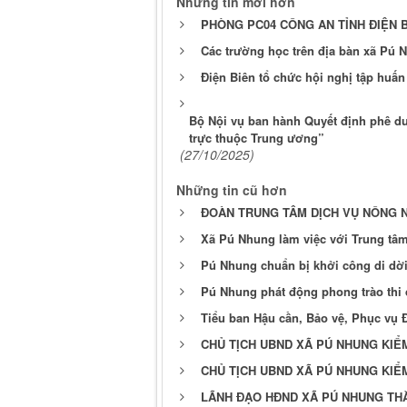
Những tin mới hơn
PHÒNG PC04 CÔNG AN TỈNH ĐIỆN 
Các trường học trên địa bàn xã Pú
Điện Biên tổ chức hội nghị tập huấ
Bộ Nội vụ ban hành Quyết định phê du
trực thuộc Trung ương”
(27/10/2025)
Những tin cũ hơn
ĐOÀN TRUNG TÂM DỊCH VỤ NÔNG N
Xã Pú Nhung làm việc với Trung tâm
Pú Nhung chuẩn bị khởi công di dời
Pú Nhung phát động phong trào thi 
Tiểu ban Hậu cần, Bảo vệ, Phục vụ 
CHỦ TỊCH UBND XÃ PÚ NHUNG KIỂ
CHỦ TỊCH UBND XÃ PÚ NHUNG KIỂ
LÃNH ĐẠO HĐND XÃ PÚ NHUNG THĂ