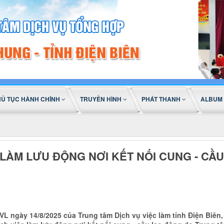
HỦ TỤC HÀNH CHÍNH
TRUYỀN HÌNH
PHÁT THANH
ALBUM
 LÀM LƯU ĐỘNG NƠI KẾT NỐI CUNG - CẦU
 ngày 14/8/2025 của Trung tâm Dịch vụ việc làm tỉnh Điện Biên, 