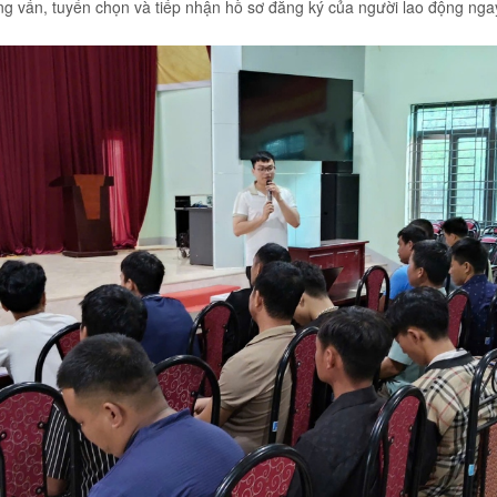
ỏng vấn, tuyển chọn và tiếp nhận hồ sơ đăng ký của người lao động nga