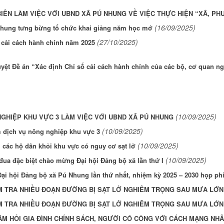
BIÊN LÀM VIỆC VỚI UBND XÃ PÚ NHUNG VỀ VIỆC THỰC HIỆN “XÃ, 
(16/09/2025)
 Nhung tưng bừng tổ chức khai giảng năm học mớ
(27/10/2025)
n cải cách hành chính năm 2025
yệt Đề án “Xác định Chỉ số cải cách hành chính của các bộ, cơ quan ng
(10/09/2025)
GHIỆP KHU VỰC 3 LÀM VIỆC VỚI UBND XÃ PÚ NHUNG
(10/09/2025)
 dịch vụ nông nghiệp khu vực 3
(10/09/2025)
 các hộ dân khỏi khu vực có nguy cơ sạt lở
(10/09/2025)
đua đặc biệt chào mừng Đại hội Đảng bộ xã lần thứ I
Đại hội Đảng bộ xã Pú Nhung lần thứ nhất, nhiệm kỳ 2025 – 2030 họp ph
M TRA NHIỀU ĐOẠN ĐƯỜNG BỊ SẠT LỞ NGHIÊM TRỌNG SAU MƯA LỚN
M TRA NHIỀU ĐOẠN ĐƯỜNG BỊ SẠT LỞ NGHIÊM TRỌNG SAU MƯA LỚN
M HỎI GIA ĐÌNH CHÍNH SÁCH, NGƯỜI CÓ CÔNG VỚI CÁCH MẠNG NHÂN